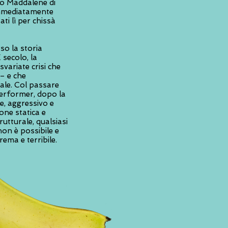
ro Maddalene di
 immediatamente
ati lì per chissà
so la storia
 secolo, la
svariate crisi che
 – e che
ale. Col passare
performer, dopo la
le, aggressivo e
one statica e
rutturale, qualsiasi
non è possibile e
ema e terribile.