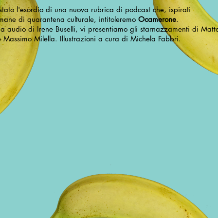
tato l'esordio di una nuova rubrica di podcast che, ispirati
imane di quarantena culturale, intitoleremo
Ocamerone
.
ia audio di Irene Buselli, vi presentiamo gli starnazzamenti di Matt
e Massimo Milella. Illustrazioni a cura di Michela Fabbri.