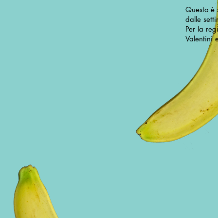
Questo è s
dalle sett
Per la reg
Valentini 