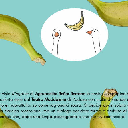
 visto
Kingdom
di
Agrupación Señor Serrano
la nostra compagine 
rasferta esce dal
Teatro Maddalene
di Padova con molte domande 
to e, soprattutto, su come ragionarci sopra. Si decide quasi subito
 la classica recensione, ma un dialogo per dare forma e struttura al 
amenti che, dopo una lunga passeggiata e uno spritz, comincia a