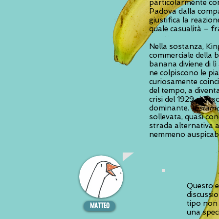
particolarmente con
Padova dalla comp
giustifica la reazion
quale casualità – fr
Nella sostanza, Kin
commerciale della b
banana diviene di lì
ne colpiscono le pia
curiosamente coinci
del tempo, a divent
crisi del 1929 si as
dominante. “
Estamo
sollevata, quasi conc
strada alternativa a
nemmeno auspicabile
Questo er
discussi
tipo non
MATTEO
una speci