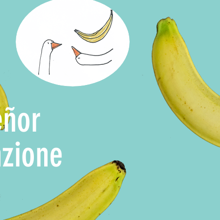
eñor
azione