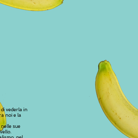
 di vederla in
a noi e la
 nelle sue
vello.
alismo, nel