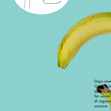
Dopo aver
Oche in t
quanto vis
far uscire
di ragion
scorrere.