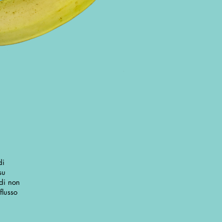
di
su
 di non
flusso