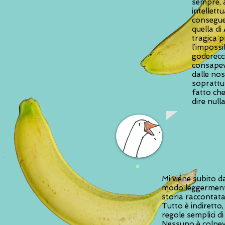
sempre, 
intellett
consegue
quella di
tragica p
l’impossi
goderecci
consapev
dalle no
soprattut
fatto che
dire null
Mi viene subito d
modo leggermente 
storia raccontata n
Tutto è indiretto
regole semplici di
Nessuno è colpevo