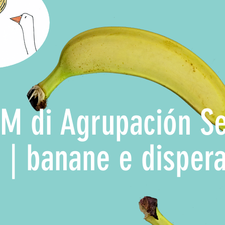
M di Agrupación S
 | banane e disper