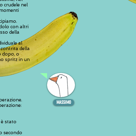
to crudele nel
ù momenti
cipiamo.
dolo con altri
isso della
ividuale al
contrita della
o dopo, o
o spritz in un
perazione.
MASSIMO
sperazione:
 è stato
lo secondo