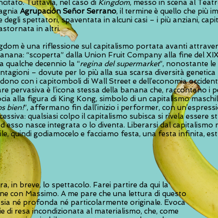
citato. Tuttavia, nel caso di
Kingdom
, messo in scena al Teat
agnia
Agrupación Señor Serrano
, il termine è quello che più
e degli spettatori, spaventata in alcuni casi – i più anziani, capit
astornata in altri.
gdom è una riflessione sul capitalismo portata avanti attraver
anana: “scoperta” dalla Union Fruit Company alla fine del XIX
 a qualche decennio la “
regina del supermarket
”, nonostante le 
ntagioni – dovute per lo più alla sua scarsa diversità genetica
dono con i capitomboli di Wall Street e dell’economia occident
are pervasiva è l’icona stessa della banana che, raccontano i 
socia alla figura di King Kong, simbolo di un capitalismo maschi
s bien!
”, affermano fin dall’inizio i performer, con un’espressi
essiva: qualsiasi colpo il capitalismo subisca si rivela essere st
d esso nasce integrata o lo diventa. Liberarsi dal capitalismo 
, quindi godiamocelo e facciamo festa, una festa infinita, estr
a, in breve, lo spettacolo. Farei partire da qui la
one con Massimo. A me pare che una lettura di questo
 sia né profonda né particolarmente originale. Evoca
e di resa incondizionata al materialismo, che, come