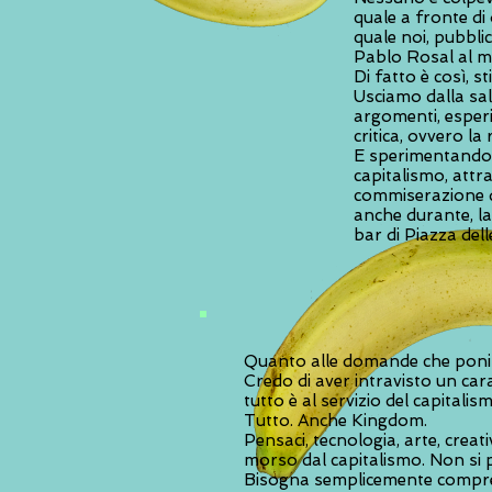
quale a fronte di 
quale noi, pubbli
Pablo Rosal al mi
Di fatto è così, 
Usciamo dalla sal
argomenti, esperi
critica, ovvero la 
E sperimentando c
capitalismo, attr
commiserazione de
anche durante, la
bar di Piazza dell
Quanto alle domande che poni t
Credo di aver intravisto un cara
tutto è al servizio del capitalis
Tutto. Anche Kingdom.
Pensaci, tecnologia, arte, creat
morso dal capitalismo. Non si 
Bisogna semplicemente compren