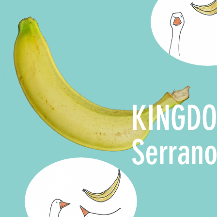
KINGDO
Serrano