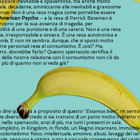
appare inevitabile e spaventosa, ma anche molto
uale, decadente, ammiccante alle inevitabili e gravissime
nze. Non è una resa tragica come potrebbe essere
American Psycho
– e la resa di Patrick Bateman è
roprio per la sua assenza di tragedia, per
bilità di una punizione e di una catarsi. Non è una resa
a, irresponsabile e sincera. È una resa autoironica e
ole. E non mi sembra, dunque, che si sposti molto
stre personali rese al consumismo. È così? Ma,
to, dovrebbe farlo? Questo spettacolo certifica il
 della nostra relazione con il consumismo non c’è da
a più di quanto non si veda già?
a dire qualcosa a proposito di questo “
Estamos bien
”, mi sento
diverso. Io credo si sia trattato di un patto molto indiretto tr
ello spettacolo, anzi di più, tra tutti i presenti in sala.
, implicito, in Kingdom, in fondo, un Regno incantato, immobile
 colonialismo fisico, intellettuale, emotivo, abusi, lavaggi del cer
le, nessuno è vittima, tutto è naturale conseguenza del capit