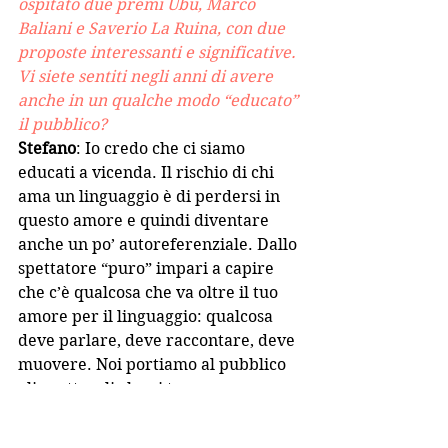
ospitato due premi Ubu, Marco 
Baliani e Saverio La Ruina, con due 
proposte interessanti e significative. 
Vi siete sentiti negli anni di avere 
anche in un qualche modo “educato” 
il pubblico? 
Stefano
: Io credo che ci siamo 
educati a vicenda. Il rischio di chi 
ama un linguaggio è di perdersi in 
questo amore e quindi diventare 
anche un po’ autoreferenziale. Dallo 
spettatore “puro” impari a capire 
che c’è qualcosa che va oltre il tuo 
amore per il linguaggio: qualcosa 
deve parlare, deve raccontare, deve 
muovere. Noi portiamo al pubblico 
gli spettacoli che ci toccano, 
proponiamo quello che mi 
coinvolge. 