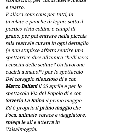
sconosciuti, per condividere mensa 
e teatro.
E allora cous cous per tutti, in 
tavolate e panche di legno, sotto il 
portico vista colline e campi di 
grano, per poi entrare nella piccola 
sala teatrale curata in ogni dettaglio 
(e non stupisce affatto sentire una 
spettatrice dire all’amica “belli vero 
i cuscini delle sedute? Un lavorone 
cucirli a mano!”) per lo spettacolo 
Del coraggio silenzioso di e con 
Marco Baliani
 il 25 aprile e per lo 
spettacolo Via del Popolo di e con 
Saverio La Ruina
 il primo maggio. 
Ed è proprio il 
primo maggio
 che 
l’oca, animale vorace e viaggiatore, 
spiega le ali e atterra in 
Valsalmoggia.