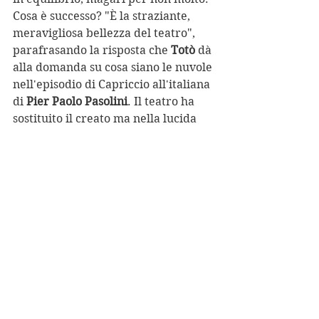
Cosa è successo? "È la straziante, 
meravigliosa bellezza del teatro", 
parafrasando la risposta che 
Totò
 dà 
alla domanda su cosa siano le nuvole 
nell'episodio di Capriccio all'italiana 
di 
Pier Paolo Pasolini
. Il teatro ha 
sostituito il creato ma nella lucida 
visione di 
Latini
 i due coincidono.
Elementi di pregio
: ricchezza e 
inventiva intellettuale del tentativo 
di superare il metateatro.
Limiti
: una certa freddezza emotiva 
della materia drammaturgica.
Visto al Teatro Studio Melato 
mercoledì 11 dicembre 2019