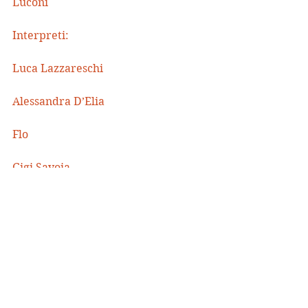
Luconi
Interpreti:
Luca Lazzareschi
Alessandra D’Elia
Flo
Gigi Savoia
Tonino Taiuti
Vittorio Cataldi (fisarmonicista)
Scene: Massimo Luconi