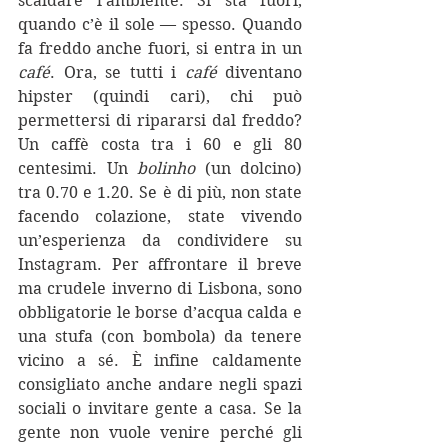
scaldare l’ambiente. Si sta fuori, 
quando c’è il sole — spesso. Quando 
fa freddo anche fuori, si entra in un 
café
. Ora, se tutti i 
café
 diventano 
hipster (quindi cari), chi può 
permettersi di ripararsi dal freddo? 
Un caffè costa tra i 60 e gli 80 
centesimi. Un 
bolinho
 (un dolcino) 
tra 0.70 e 1.20. Se è di più, non state 
facendo colazione, state vivendo 
un’esperienza da condividere su 
Instagram. Per affrontare il breve 
ma crudele inverno di Lisbona, sono 
obbligatorie le borse d’acqua calda e 
una stufa (con bombola) da tenere 
vicino a sé. È infine caldamente 
consigliato anche andare negli spazi 
sociali o invitare gente a casa. Se la 
gente non vuole venire perché gli 