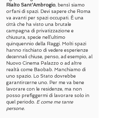
Rialto Sant'Ambrogio
, bensì siamo
orfani di spazi. Devi sapere che Roma
va avanti per spazi occupati. È una
città che ha visto una brutale
campagna di privatizzazione e
chiusura, specie nell’ultimo
quinquennio della Raggi. Molti spazi
hanno rischiato di vedere esperienze
decennali chiuse, penso, ad esempio, al
Nuovo Cinema Palazzo o ad altre
realtà come Baobab. Manchiamo di
uno spazio. Lo Stato dovrebbe
garantircerne uno. Per me va bene
lavorare con le residenze, ma non
posso prefiggermi di lavorare solo in
quel periodo.
E come me tante
persone.
Due parole per muoversi all'interno di
Apocalisse Tascabile