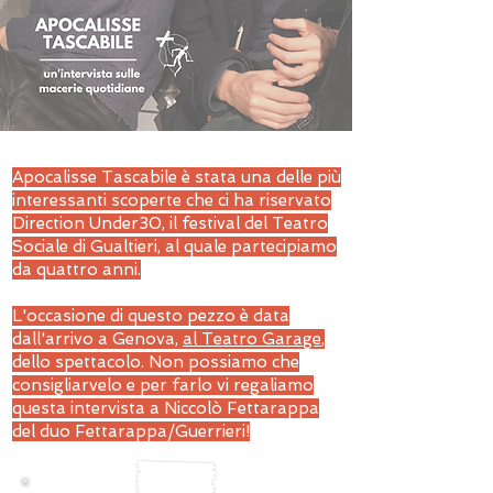
Apocalisse Tascabile è stata una delle più
interessanti scoperte che ci ha riservato
Direction Under30, il festival del Teatro
Sociale di Gualtieri, al quale partecipiamo
da quattro anni.
L'occasione di questo pezzo è data
dall'arrivo a Genova,
al Teatro Garage
,
dello spettacolo. Non possiamo che
consigliarvelo e per farlo vi regaliamo
questa intervista a Niccolò Fettarappa
del duo Fettarappa/Guerrieri!