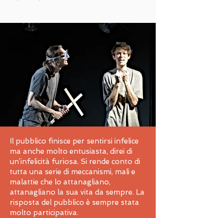
Il pubblico finisce per sentirsi infelice
ma anche molto entusiasta, direi di
un’infelicità furiosa. Si rende conto di
tutta una serie di meccanismi, mali e
malattie che lo attanagliano,
attanagliano la sua vita da sempre. La
risposta del pubblico è sempre stata
molto participativa.