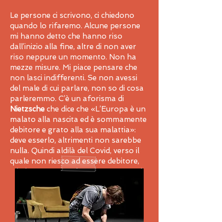
Le persone ci scrivono, ci chiedono
quando lo rifaremo. Alcune persone
mi hanno detto che hanno riso
dall’inizio alla fine, altre di non aver
riso neppure un momento. Non ha
mezze misure. Mi piace pensare che
non lasci indifferenti. Se non avessi
del male di cui parlare, non so di cosa
parleremmo. C’è un aforisma di
Nietzsche
che dice che «L’Europa è un
malato alla nascita ed è sommamente
debitore e grato alla sua malattia»:
deve esserlo, altrimenti non sarebbe
nulla. Quindi aldilà del Covid, verso il
quale non riesco ad essere debitore,
mi piace pensare che con questo male,
riusciamo a motivare lo spettatore ad
essere più incazzato con sé stesso e
con il mondo.