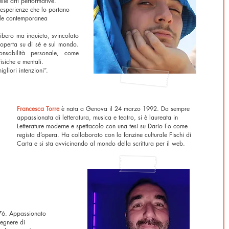
lle arti performative.
 esperienze che lo portano
rale contemporanea
libero ma inquieto, svincolato
scoperta su di sé e sul mondo.
onsabilità personale, come
fisiche e mentali.
gliori intenzioni”.
Francesca Torre
è nata a Genova il 24 marzo 1992. Da sempre
appassionata di letteratura, musica e teatro, si è laureata in
Letterature moderne e spettacolo con una tesi su Dario Fo come
regista d’opera. Ha collaborato con la fanzine culturale Fischi di
Carta e si sta avvicinando al mondo della scrittura per il web.
76. Appassionato
gegnere di