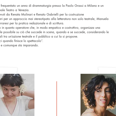
a frequentato un anno di drammaturgia presso la Paolo Grassi a Milano e un
nnale Teatro a Venezia.
evuti da
Renata Molinari e Renato Gabrielli per la costruzione
ri per un approccio mai stereotipato alla letteratura
non solo teatrale
, Manuela
raresi per la pratica redazionale e di scrittura.
ico in quanto operatore che, in modo empatico e costruttivo, organizza una
ale possibile su ciò che succede in scena, quando e se succede, considerando le
li tra un’azione teatrale e il pubblico a cui la si propone.
i quando finisce lo spettacolo”.
li e comunque sta imparando.