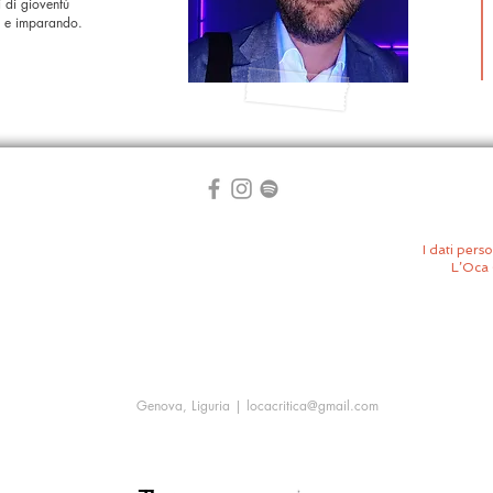
i di gioventù
; e imparando.
I dati perso
L’Oca 
Genova, Liguria |
locacritica@gmail.com