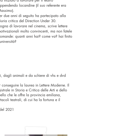
a iniziato a lavorare per il teatro
ppendendo locandine (il suo referente era
assimo).
er due anni di seguito ha partecipato alla
iuria critica del Direction Under 30.
ogna di lavorare nel cinema, scrive lettere
otivazionali molto convincenti, ma non fatele
omande: quanti anni hai? come va? hai finito
’università?
, dagli animali e da schiere di vhs e dvd
 conseguire la laurea in Lettere Moderne.
Il
strale in Storia e Critica delle Arti e dello
ello che le offre la provincia emiliana,
acoli teatrali, di cui ha la fortuna e il
 del 2021