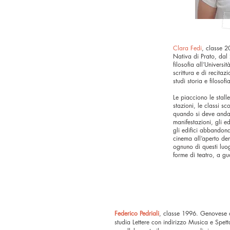
Clara Fedi
, classe 2
Nativa di Prato,
dal 
filosofia all’Universit
scrittura e di recita
studi storia e filosofi
​Le piacciono le stall
stazioni, le classi sc
quando si deve andare
manifestazioni, gli ed
gli edifici abbandonat
cinema all’aperto den
ognuno di questi luo
forme di teatro, a g
Federico Pedriali
, classe 1996. Genovese d
studia Lettere con indirizzo Musica e Spet