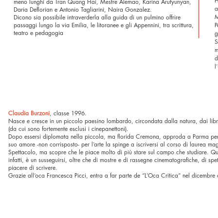
H
meno lunghi da Tran Quang Hai, Mestre Alemao, Karina Arutyunyan,
a
Daria Deflorian e Antonio Tagliarini, Naira Gonzalez.
M
Dicono sia possibile intraverderla alla guida di un pulmino offrire
passaggi lungo la via Emilia, le litoranee e gli Appennini, tra scrittura,
P
teatro e pedagogia
g
S
m
d
l
Claudia Burzoni
, classe 1996.
Nasce e cresce in un piccolo paesino lombardo, circondata dalla natura, dai libri
(da cui sono fortemente esclusi i cinepanettoni).
Dopo essersi diplomata nella piccola, ma florida Cremona, approda a Parma per
suo amore -non corrisposto- per l’arte la spinge a iscriversi al corso di laurea magi
Spettacolo, ma scopre che le piace molto di più stare sul campo che studiare.
Qu
infatti, è un susseguirsi, oltre che di mostre e di rassegne cinematografiche, di spett
piacere di scrivere.
Grazie all’oca Francesca Picci, entra a far parte de “L’Oca Critica” nel dicembre