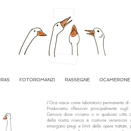
GRAS
FOTOROMANZI
RASSEGNE
OCAMERONE
L'Oca nasce come laboratorio permanente di cr
Produciamo riflessioni principalmente sugli 
Genova dove viviamo o in qualsiasi città ci 
della nostra ricerca è costruire recensioni c
emergano pregi e limiti delle opere trattate,