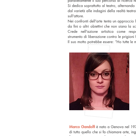
parallelamente il suo percorso di ricerca ne
Si dedica soprattutto al teatro, alternando
dal varietà alle indagini della realtà teat
sull'attore.
Nei confronti dell'arte tenta un approccio 
da fini o altri obiettivi che non siano la 
Crede nell'azione artistica come resp
strumento di liberazione contro le prigioni 
Il suo motto potrebbe essere: “Ho tutte le mi
Marco Gandolfi
è nato a Genova nel 19
di tutto quello che si fa chiamare arte, in