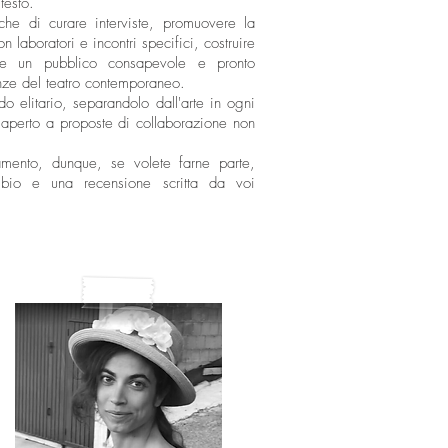
testo.
che di curare interviste, promuovere la
 con laboratori e incontri specifici, costruire
eare un pubblico consapevole e pronto
nze del teatro contemporaneo.
o elitario, separandolo dall'arte in ogni
 aperto a proposte di collaborazione non
amento, dunque, se volete farne parte,
bio e una recensione scritta da voi