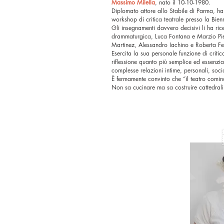
Massimo Milella
, nato il 10-10-1980.
Diplomato attore allo Stabile di Parma, h
workshop di critica teatrale presso la Bie
Gli insegnamenti davvero decisivi li ha ric
drammaturgica,
Luca Fontan
a e Marzio Pie
Martinez, Alessandro Iachino e Roberta Fer
Esercita la sua personale funzione di crit
riflessione quanto più semplice ed essenzi
complesse relazioni intime, personali, socia
È fermamente convinto che “il teatro cominc
Non sa cucinare ma sa costruire cattedra