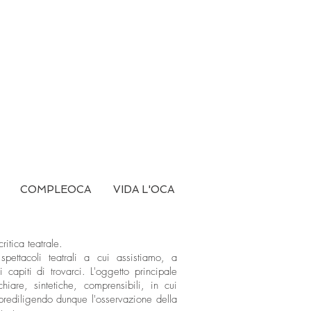
COMPLEOCA
VIDA L'OCA
itica teatrale.
spettacoli teatrali a cui assistiamo, a
capiti di trovarci. L'oggetto principale
hiare, sintetiche, comprensibili, in cui
 prediligendo dunque l'osservazione della