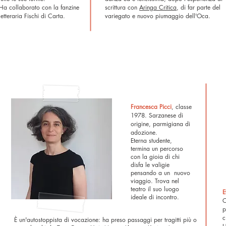
Ha collaborato con la fanzine
scrittura con
Aringa Critica
, di far parte del
letteraria Fischi di Carta.
variegato e nuovo piumaggio dell'Oca.
Francesca Picci
, classe
1978.
Sarzanese di
origine, parmigiana di
adozione.
Eterna studente,
termina un percorso
con la gioia di chi
disfa le valigie
pensando a un nuovo
viaggio. Trova nel
teatro il suo luogo
E
ideale di incontro.
C
p
c
È un'autostoppista di vocazione: ha preso passaggi per tragitti più o