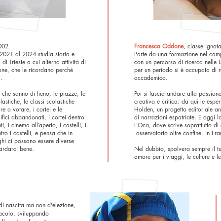
002.
Francesca Oddone
, classe ignot
2021 al 2024 studia storia e
Parte da una formazione nel cam
à di Trieste a cui alterna attività di
con un percorso di ricerca nelle 
zione, che le ricordano perché
per un periodo si è occupata di 
a.
accademica.
e che sanno di fieno, le piazze, le
Poi si lascia andare alla passione
olastiche, le classi scolastiche
creativa e critica: da qui le espe
 a votare, i cortei e le
Holden, un progetto editoriale anc
ifici abbandonati, i cortei dentro
di narrazioni espatriate. E oggi 
i, i cinema all’aperto, i castelli, i
L’Oca, dove scrive soprattutto di
tro i castelli, e pensa che in
osservatorio oltre confine, in Fra
ghi ci possano essere diverse
uardarci bene.
Nel dubbio, spolvera sempre il t
amore per i viaggi, le culture e le 
i nascita ma non d'elezione,
tacolo, sviluppando