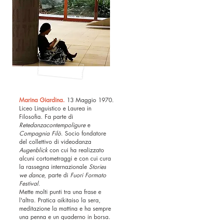
Marina Giardina.
13 Maggio 1970.
Liceo Linguistico e Laurea in
Filosofia. Fa parte di
Retedanzacontempoligure
e
Compagnia Filò
.
Socio fondatore
del collettivo di videodanza
Augenblick
con cui ha realizzato
alcuni cortometraggi e con cui cura
la rassegna internazionale
Stories
we dance
, parte di
Fuori Formato
Festival
.
Mette molti punti tra una frase e
l'altra. Pratica aikitaiso la sera,
meditazione la mattina e ha sempre
una penna e un quaderno in borsa.