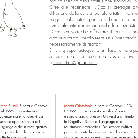
pratica scenica alla ricostruzione storica di un 
Oltre alle recensioni, L'Oca si prefigge an
diffusione della cultura teatrale a tutti i livelli
progetti alternativi per contribuire a cr
eventualmente a recepire anche le nuove ista
L'Oca non vorrebbe affrontare il teatro in mod
altra sua forma, perciò resta un Osservatorio
necessariamente di teatranti.
E' un gruppo autogestito in fase di allarg
scrivete una mail con una vostra breve 
a
locacritica@gmail.com
.
Irene Buselli
è nata a Genova
Marta Cristofanini
è nata a Genova il 10-
nel 1996. Studentessa di
07-1991. Si è laureata in Filosofia e si
Scienze matematiche, è da
è specializzata presso l'Università di Trento
sempre appassionata del
in Cognitive Science- Language and
linguaggio dei numeri quanto
Multimodal Interaction. Da sempre coltiva
di quello della letteratura in
parallelamente la passione per il teatro e la
tutte le sue forme.
danza ed è felicissima, dopo l'esperienza di