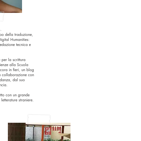
a.
po della traduzione,
Digital Humanities:
redazione tecnica e
 per la scrittura
rienze alla Scuola
ora in fieri, un blog
la collaborazione con
 danza, dal suo
ncia.
utto con un grande
letterature straniere.