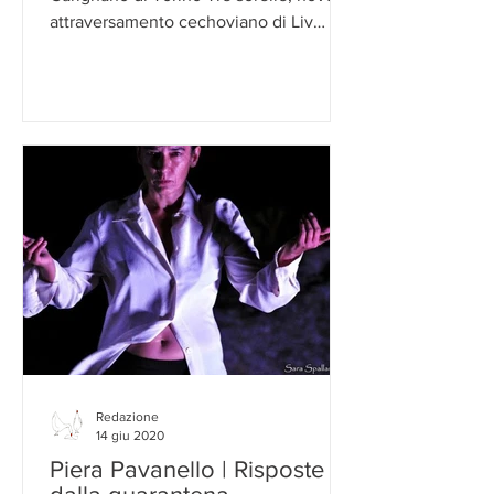
attraversamento cechoviano di Liv
Ferracchiati dopo Platonov alla
Biennale di Venezia nel 2020 e Come
tremano le cose riflesse nell’acqua,
riscrittura del Gabbiano.
Redazione
14 giu 2020
Piera Pavanello | Risposte