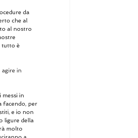
rocedure da 
erto che al 
o al nostro 
nostre 
 tutto è 
agire in 
 messi in 
a facendo, per 
titi, e io non 
o ligure della 
arà molto 
sciranno a 