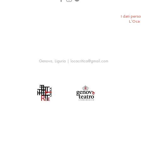
I dati perso
L’Oca 
Genova, Liguria |
locacritica@gmail.com