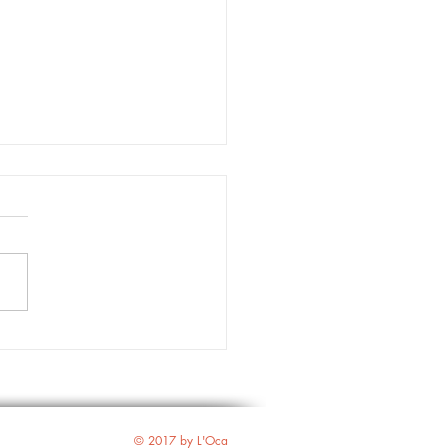
nica Righetti per
ro Akropolis |
oste dalla quarantena
© 2017 by L'Oca