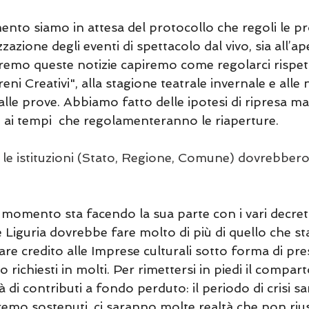
nto siamo in attesa del protocollo che regoli le p
zzazione degli eventi di spettacolo dal vivo, sia all’ap
emo queste notizie capiremo come regolarci rispett
reni Creativi", alla stagione teatrale invernale e alle 
alle prove. Abbiamo fatto delle ipotesi di ripresa ma
e ai tempi  che regolamenteranno le riaperture.
le istituzioni (Stato, Regione, Comune) dovrebbero 
 momento sta facendo la sua parte con i vari decreti
Liguria dovrebbe fare molto di più di quello che st
dare credito alle Imprese culturali sotto forma di pres
 richiesti in molti. Per rimettersi in piedi il compart
à di contributi a fondo perduto: il periodo di crisi s
remo sostenuti, ci saranno molte realtà che non riu