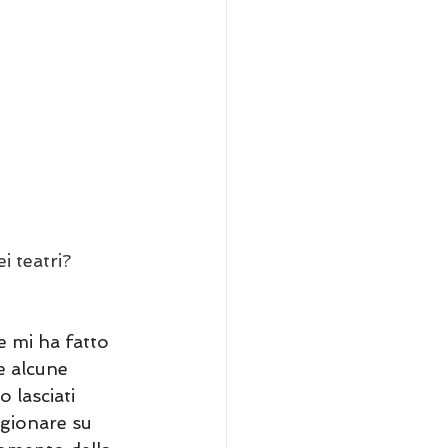
i teatri? 
e mi ha fatto 
e alcune 
o lasciati 
gionare su 