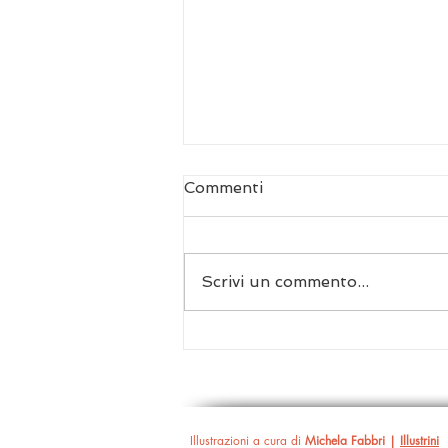
Commenti
Scrivi un commento...
Pensieri sparsi a partire da
Tre sorelle di Liv
Ferracchiati
Illustrazioni a cura di
Michela Fabbri |
Illustrini