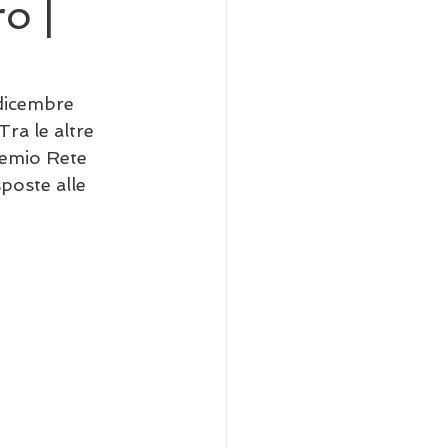
o |
 dicembre 
ra le altre 
Premio Rete 
poste alle 