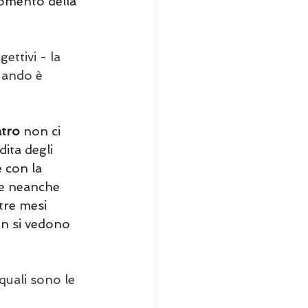
momento della 
ettivi - la 
uando è 
tro
 non ci 
dita degli 
 con la 
te neanche 
 tre mesi 
on si vedono 
quali sono le 