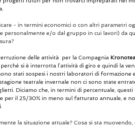
 e progetti futuri per non trovarci impreparati nel 
a.
icare - in termini economici o con altri parametri ogg
 te personalmente e/o dal gruppo in cui lavori) da q
usura?
nterruzione delle attività  per la Compagnia 
Kronotea
erché si è interrotta l’attività di giro e quindi la ven
 sono stati sospesi i nostri laboratori di formazione e
stagione teatrale invernale non ci sono state entra
glietti. Diciamo che, in termini di percentuale, questi
e per il 25/30% in meno sul fatturato annuale, e n
.
mente la situazione attuale? Cosa si sta muovendo, 