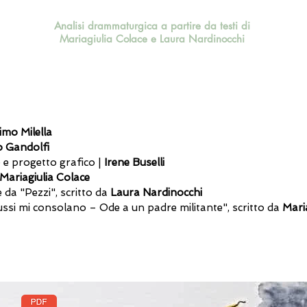
Analisi drammaturgica a partire da testi di
Mariagiulia Colace e Laura Nardinocchi
mo Milella
 Gandolfi
 e progetto grafico |
Irene Buselli
Mariagiulia Colace
e da "Pezzi", scritto da
Laura Nardinocchi
russi mi consolano – Ode a un padre militante", scritto da
Mari