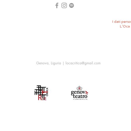
I dati perso
L’Oca 
Genova, Liguria |
locacritica@gmail.com