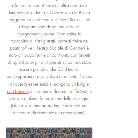
rifiutarci di sacrificare un'altra oca a tre
lunghe notti di teatro? Questa volta la Bassa
reggiana ha chiamato a sé Eva Olcese - l'ha
rilasciata solo dopo una serie di
insegnamenti, come: "non salire in
macchina di altri giurati, potresti finire nel
pantano" - e il Teatro Sociale di Gualtieri è
stato un luogo fertile di confronto con (insetti
di ogni tipo e) gli altri giurati su come debba
essere per gli under 30 il teatro
contemporaneo e sul valore di un voto. Tracce
di questa esperienza rimangono
un blog
e
una fanzine
,
interamente dedicati al festival, e
q
ui sotto, alcuni fotogrammi della rassegna
(clicca sulle immagini degli spettacoli per
accedere direttamente alla recensione).