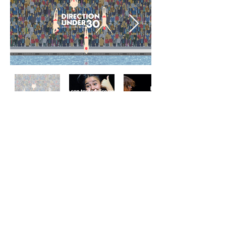
Genova, Liguria |
locacritica@gmail.com
Illustrazioni a cura di
Michela Fabbri |
Illustrini
© 2017 by L'Oca
Tutti i diritti riservati.
I dati personali sono trattati dal collettivo editoriale
L’Oca Critica nel rispetto del Regolamento UE