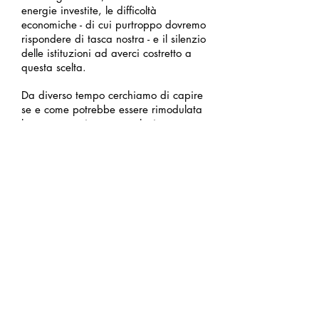
energie investite, le difficoltà
economiche - di cui purtroppo dovremo
rispondere di tasca nostra - e il silenzio
delle istituzioni ad averci costretto a
questa scelta.
Da diverso tempo cerchiamo di capire
se e come potrebbe essere rimodulata
la nostra gestione ma paletti
burocratici e troppe domande senza
risposta rendono difficili decisioni e
cambiamenti. La nostra gestione è
stata forse azzardata e complessa ma
ha offerto al pubblico - al quartiere e
alla città - un luogo aperto 7 giorni su
7, con un calendario di eventi
ricchissimo e variegato. Se in cinque
anni siamo costati al Comune -
compreso il finanziamento per la
Stagione Teatro - poco più di 40 mila
euro,
che tipo di valore abbiamo
avuto?