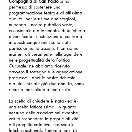
Compagnia di San Paolo
ci ha
permesso di sostenere una
programmazione teatrale di altissima
qualità, per le ultime due stagioni,
nutrendo il nostro pubblico vasto,
occasionale o affezionato, di un'offerta
diversificata, le istituzioni al contrario
in questi cinque anni sono state
particolarmente assenti. Non siamo
mai entrati veramente nelle agende e
nelle progettualità della Politica
Culturale, né abbiamo ricevuto
davvero il sostegno e le agevolazione
promesse. Anzi le nostre richieste
d'aiuto, iniziate già due anni fa, sono
rimaste inascoltate o non
risolte.
La scelta di chiudere è stata - ed è -
una scelta faticosissima, in quanto
nessuna delle associazioni avrebbe
voluto sospendere le proprie attività
e il progetto collettivo, ma sono le
fatiche gestionali, l’enorme mole di