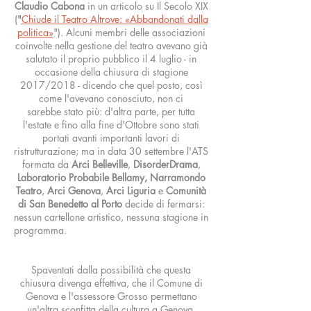
Claudio Cabona
in un articolo su Il Secolo XIX
(
"
Chiude il Teatro Altrove: «Abbandonati dalla
politica»
"). Alcuni membri delle associazioni
coinvolte nella gestione del teatro avevano già
salutato il proprio pubblico il 4 luglio - in
occasione della chiusura di stagione
2017/2018 - dicendo che quel posto, così
come l'avevano conosciuto, non ci
sarebbe stato più: d'altra parte, per tutta
l'estate e fino alla fine d'Ottobre sono stati
portati avanti importanti lavori di
ristrutturazione; ma in data 30 settembre l'ATS
formata da
Arci Belleville
,
DisorderDrama
,
Laboratorio Probabile Bellamy, Narramondo
Teatro
,
Arci Genova
,
Arci Liguria
e
Comunità
di San Benedetto al Porto
decide di fermarsi:
nessun cartellone artistico, nessuna stagione in
programma
.
Spaventati dalla possibilità che questa
chiusura divenga effettiva, che il Comune di
Genova e l'assessore Grosso permettano
un'altra sconfitta della cultura a Genova,