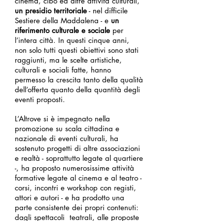
cinema, cibo ed altre attività culturali,
un presidio territoriale
- nel difficile
Sestiere della Maddalena - e
un
riferimento culturale e sociale
per
l’intera città. In questi cinque anni,
non solo tutti questi obiettivi sono stati
raggiunti, ma le scelte artistiche,
culturali e sociali fatte, hanno
permesso la crescita tanto della qualità
dell’offerta quanto della quantità degli
eventi proposti.
L’Altrove si è impegnato nella
promozione su scala cittadina e
nazionale di eventi culturali, ha
sostenuto progetti di altre associazioni
e realtà - soprattutto legate al quartiere
-, ha proposto numerosissime attività
formative legate al cinema e al teatro -
corsi, incontri e workshop con registi,
attori e autori - e ha prodotto una
parte consistente dei propri contenuti:
dagli spettacoli teatrali, alle proposte