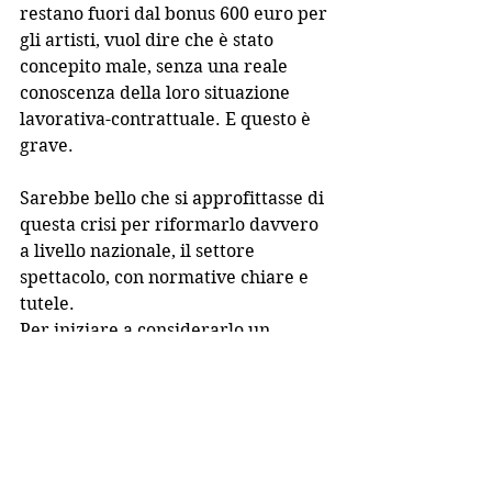
restano fuori dal bonus 600 euro per 
gli artisti, vuol dire che è stato 
concepito male, senza una reale 
conoscenza della loro situazione 
lavorativa-contrattuale. E questo è 
grave.
Sarebbe bello che si approfittasse di 
questa crisi per riformarlo davvero 
a livello nazionale, il settore 
spettacolo, con normative chiare e 
tutele.
Per iniziare a considerarlo un 
investimento sulla crescita sociale 
delle persone e della comunità e 
non solo come una spesa superflua.
Sarebbe bello che a livello regionale 
e comunale si mappassero le tante 
piccole realtà che non prendono 