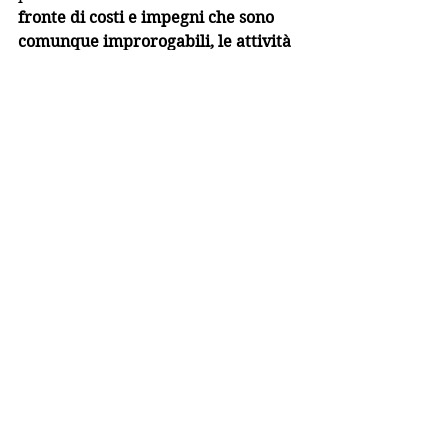
fronte di costi e impegni che sono 
comunque improrogabili, le attività 
sono completamente ferme, sia 
quelle correnti, sia quelle di 
preparazione. 
L'aspetto di 
come
ripartire avrà infatti delle 
conseguenze quantificabili in 
termini economici: non è 
immaginabile un ritorno neppure 
nel medio termine a quella che 
definiamo normalità del prima 
epidemia.
Non tanto paradossalmente anche 
alla domanda che potrebbe più 
facilmente ricevere una risposta 
precisa - quella appunto di 
quantificare le perdite economiche - 