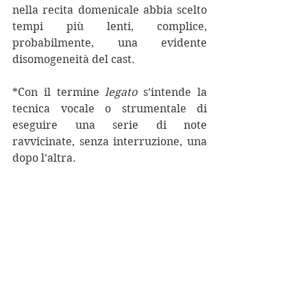
nella recita domenicale abbia scelto 
tempi più lenti, complice, 
probabilmente, una evidente 
disomogeneità del cast.
*Con il termine 
legato
 s’intende la 
tecnica vocale o strumentale di 
eseguire una serie di note 
ravvicinate, senza interruzione, una 
dopo l’altra.
Domenica 24 novembre 2019 e 
mercoledì 27 novembre 2019, Teatro 
Carlo Felice, Genova.
Limiti: cast disomogeneo, regia 
banale e statica.
Pregi: Conte di Luna e Azucena 
meritevoli di applausi.