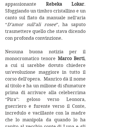
appassionante 
Rebeka Lokar
. 
Sfoggiando un timbro cristallino e un 
canto sul fiato da manuale nell’aria 
“
D’amor sull’ali rosee
”, ha saputo 
trasmettere quello che stava dicendo 
con profonda convinzione.
Nessuna buona notizia per il 
monocromatico tenore 
Marco Berti
, 
a cui si sarebbe dovuto chiedere 
un’evoluzione maggiore in tutto il 
corso dell’opera.  Manrico dà il nome 
al titolo e ha un milione di sfumature 
prima di arrivare alla celeberrima 
“Pira”: geloso verso Leonora, 
guerriero e furente verso il Conte, 
incredulo e vacillante con la madre 
che lo manipola da quando lo ha 
rapito al vecchio conte di Luna e gli 