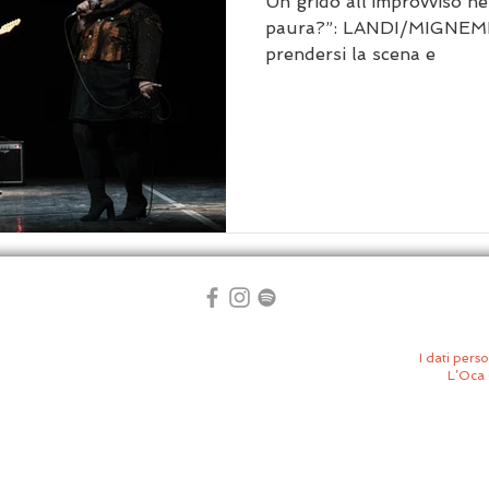
Un grido all’improvviso ne
paura?”: LANDI/MIGNEM
prendersi la scena e
I dati perso
L’Oca 