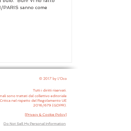
l buio. “Buh! Vi ho fatto
I/PARIS sanno come
© 2017 by L'Oca
Tutti i diritti riservati.
nali sono trattati dal collettivo editoriale
Critica nel rispetto del Regolamento UE
2016/679 (GDPR).
[
Privacy & Cookie Policy
]
Do Not Sell My Personal Information