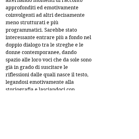
alternando momenti di racconto 
approfonditi ed emotivamente 
coinvolgenti ad altri decisamente 
meno strutturati e più 
programmatici. Sarebbe stato 
interessante entrare più a fondo nel 
doppio dialogo tra le streghe e le 
donne contemporanee, dando 
spazio alle loro voci che da sole sono 
già in grado di suscitare le 
riflessioni dalle quali nasce il testo, 
legandosi emotivamente alla 
storiografia e lasciandoci con 
l’impressione di aver condiviso con 
loro e attraverso di loro il nostro 
dolore.
Visto al Teatro Elfo Puccini 
nell'ambito del Premio Hystrio 2024 