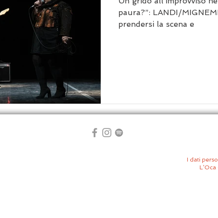
Un grido all’improvviso ne
paura?”: LANDI/MIGNEM
prendersi la scena e
I dati perso
L’Oca 