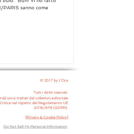
l buio. “Buh! Vi ho fatto
I/PARIS sanno come
© 2017 by L'Oca
Tutti i diritti riservati.
nali sono trattati dal collettivo editoriale
Critica nel rispetto del Regolamento UE
2016/679 (GDPR).
[
Privacy & Cookie Policy
]
Do Not Sell My Personal Information