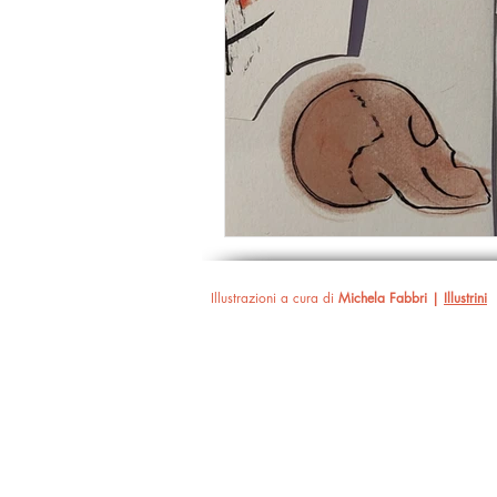
Illustrazioni a cura di
Michela Fabbri |
Illustrini