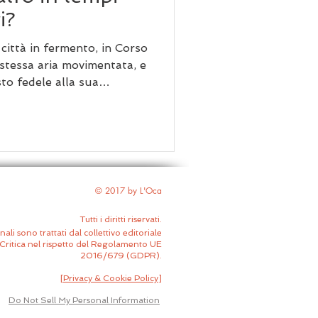
i?
città in fermento, in Corso
 stessa aria movimentata, e
sto fedele alla sua
tosa. C'è però qualcosa di
ilenziosamente sotto
© 2017 by L'Oca
Tutti i diritti riservati.
nali sono trattati dal collettivo editoriale
Critica nel rispetto del Regolamento UE
2016/679 (GDPR).
[
Privacy & Cookie Policy
]
Do Not Sell My Personal Information