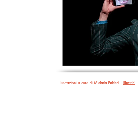
Illustrazioni a cura di
Michela Fabbri |
Illustrini