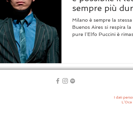
sempre più dur
Milano è sempre la stessa 
Buenos Aires si respira la
pure l’Elfo Puccini è rima
apparenza estatica e maes
diverso che si nasconde s
l'euforia e l'incontro.
I dati perso
L’Oca 