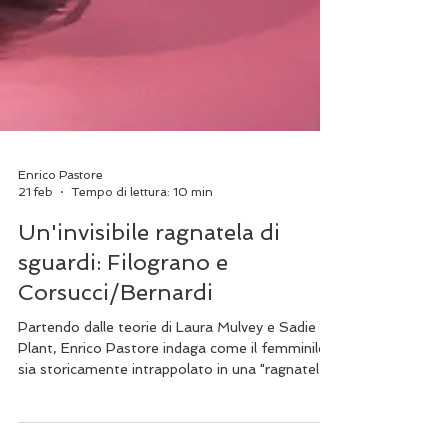
Enrico Pastore
21 feb
Tempo di lettura: 10 min
Un'invisibile ragnatela di
sguardi: Filograno e
Corsucci/Bernardi
Partendo dalle teorie di Laura Mulvey e Sadie
Plant, Enrico Pastore indaga come il femminile
sia storicamente intrappolato in una "ragnatela
di sguardi". Attraverso l'analisi di Mine-Haha e
Anche in casa si possono provare emozioni forti,