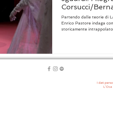
Corsucci/Berna
Partendo dalle teorie di 
Enrico Pastore indaga com
storicamente intrappolato
sguardi". Attraverso l'an
in casa si possono provare
svela la violenza della vis
donna in oggetto reificato
Westworld e maschere famil
di conquistare un’autonom
sistema che nega l'innocen
I dati perso
L’Oca 