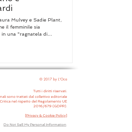
rdi
Laura Mulvey e Sadie Plant,
e il femminile sia
 in una "ragnatela di
alisi di Mine-Haha e Anche
 emozioni forti, l’autore
ione che trasforma la
. Tra automi alla
iari, emerge la difficoltà
ia di sguardo in un
© 2017 by L'Oca
za della vision
Tutti i diritti riservati.
nali sono trattati dal collettivo editoriale
Critica nel rispetto del Regolamento UE
2016/679 (GDPR).
[
Privacy & Cookie Policy
]
Do Not Sell My Personal Information