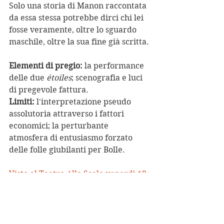
Solo una storia di Manon raccontata 
da essa stessa potrebbe dirci chi lei 
fosse veramente, oltre lo sguardo 
maschile, oltre la sua fine già scritta.
Elementi di pregio:
 la performance 
delle due 
étoiles
; scenografia e luci 
di pregevole fattura.
Limiti:
 l'interpretazione pseudo 
assolutoria attraverso i fattori 
economici; la perturbante 
atmosfera di entusiasmo forzato 
delle folle giubilanti per Bolle.
Visto al Teatro Alla Scala venerdì 19 
ottobre.
Musica Jules Massenet