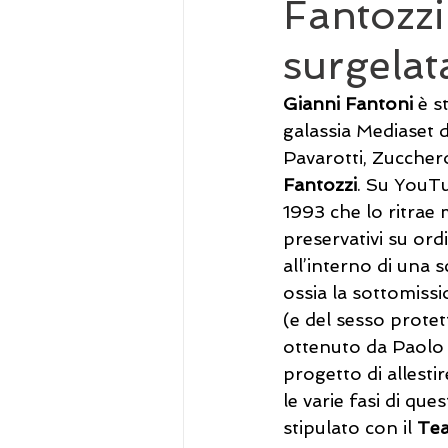
Fantozzi
surgelat
Gianni Fantoni
 è s
galassia Mediaset 
Pavarotti, Zuccher
Fantozzi
. Su YouTu
1993 che lo ritrae 
preservativi su ord
all’interno di una s
ossia la sottomissi
(e del sesso protet
ottenuto da Paolo V
progetto di allestire
le varie fasi di qu
stipulato con il 
Tea