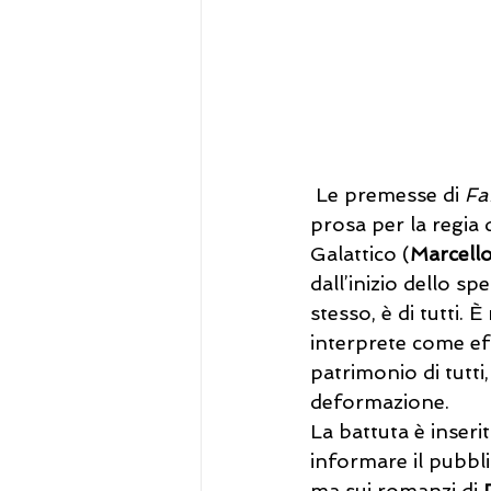
 Le premesse di 
Fa
prosa per la regia 
Galattico (
Marcell
dall’inizio dello s
stesso, è di tutti.
interprete come ef
patrimonio di tutti
deformazione. 
La battuta è inseri
informare il pubbli
ma sui romanzi di 