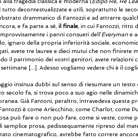
o alla tragedia classica e moderna (
Edipo Re, Re Lear
l tutto decontestualizzate e utili, soprattutto le seco
substrato drammatico di Fantozzi e ad attrarre qualc
ancora, e fa parte a sé, 
il finale
, in cui Fantozzi, ritto 
improvvisamente i panni consueti dell’
Everyman
 e a
o, ignaro della propria inferiorità sociale, economica
ati, avete tre lauree e dieci mutui che non finirete m
do il patrimonio dei vostri genitori, avete relazioni c
ttimane [...]. Adesso vogliamo vedere chi è il cogli
ggio insinua dubbi sul senso di riesumare un testo 
o secolo fa, si trova poco a suo agio nelle dinamiche
oranea. Già Fantoni, peraltro, intravedeva questa p
Fantozzi è come Arlecchino, come Charlot, come Pulc
cosa può fare o non può fare, come si veste, come pa
di semplice prosa, pedissequamente ripreso dal mate
ntato cinematografico, avrebbe fatto correre ancora d