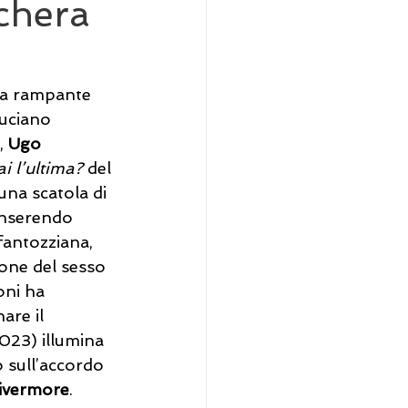
schera
 la rampante 
uciano 
, 
Ugo 
i l’ultima? 
del 
una scatola di 
 inserendo 
 fantozziana, 
ione del sesso 
oni ha 
are il 
023) illumina 
o sull’accordo 
ivermore
.