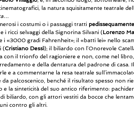
nematografici, la natura squisitamente teatrale del
ta
…
erosi i costumi o i passaggi tratti 
pedissequamente 
 i ricci selvaggi della Signorina Silvani (
Lorenzo Ma
 e i «3000 gradi Fahrenheit»; il «batti lei» nello sca
i (
Cristiano Dessì
); il biliardo con l’Onorevole Catell
a con il trionfo del ragioniere e non, come nel libro,
rredamento e della dentatura del padrone di casa. Il
erle e a commentarne la resa teatrale sull’immacolat
 da palcoscenico, benché il risultato spesso non rie
o e la sinteticità del suo antico riferimento: pachide
di biliardo, con gli attori vestiti da bocce che lenta
ni contro gli altri.