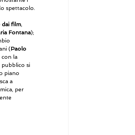
lo spettacolo.
dai film
, 
ria Fontana
); 
mbio 
ani (
Paolo 
 con la 
 pubblico si 
o piano 
sca a 
rmica, per 
mente 