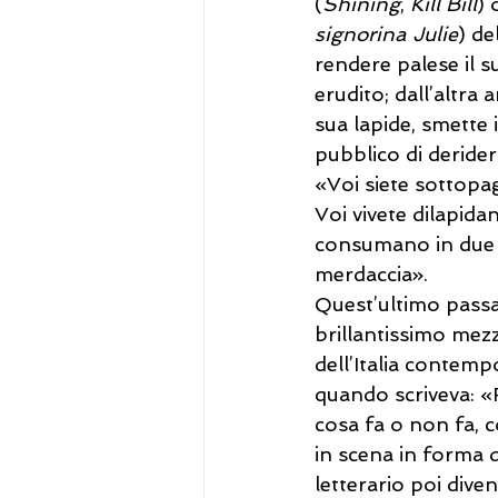
(
Shining
, 
Kill Bill
) 
signorina Julie
) de
rendere palese il 
erudito; dall’altra 
sua lapide, smette 
pubblico di deriderl
«Voi siete sottopag
Voi vivete dilapidan
consumano in due se
merdaccia».
Quest’ultimo passa
brillantissimo mezz
dell’Italia contemp
quando scriveva: «
cosa fa o non fa, 
in scena in forma 
letterario poi dive