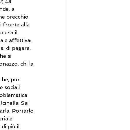
, La 
nde, a 
he orecchio 
di fronte alla 
ccusa il 
 e affettiva: 
ai di pagare. 
he si 
onazzo, chi la 
che, pur 
 sociali 
roblematica 
inella. Sai 
rla. Portarlo 
riale 
i più il 