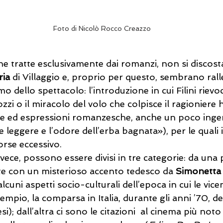
Foto di Nicolò Rocco Creazzo
ene tratte esclusivamente dai romanzi, non si discos
ria
 di Villaggio e, proprio per questo, sembrano rall
mo dello spettacolo: l’introduzione in cui Filini rievo
zi o il miracolo del volo che colpisce il ragioniere
ive ed espressioni romanzesche, anche un poco inge
 leggere e l’odore dell’erba bagnata»), per le quali i
orse eccessivo.    
nvece, possono essere divisi in tre categorie: da una 
tate con un misterioso accento tedesco da 
Simonetta
uni aspetti socio-culturali dell’epoca in cui le vic
mpio, la comparsa in Italia, durante gli anni ’70, de
i); dall’altra ci sono le citazioni  al cinema più not