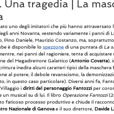
. Una tragedia | La ma
a
tato uno degli imitatori che più hanno attraversato
degli anni Novanta, vestendo variamente i panni di L
o, Pino Daniele, Maurizio Costanzo, ma, soprattutto
be è disponibile lo 
spezzone
 di una puntata di 
La sa
mentre, nei panni del ragioniere, tenta di acquistare 
ine del Megadirettore Galattico (
Antonio Covatta
),
crittura inedita alcuni caratteri tipici della maschera
one al potere, il debole revanscismo, la demonizzaz
to, in questo caso particolare). Diversi anni fa, Fant
illaggio i 
diritti del personaggio Fantozzi
 per coron
 un musical su di lui. Il libro 
Operazione Fantozzi 
(2
esto faticoso processo produttivo e chiude il raccont
tro Nazionale di Genova
 e il suo direttore, 
Davide L