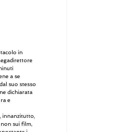
tacolo in 
Megadirettore 
inuti 
ene a se 
 dal suo stesso 
ne dichiarata 
ra e 
 innanzitutto, 
non sui film, 
onostante i 