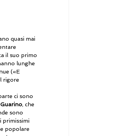
tano quasi mai 
entare 
ca il suo primo 
 hanno lunghe 
nue («E 
l rigore 
parte ci sono 
 Guarino
, che 
ende sono 
i primissimi 
o e popolare 