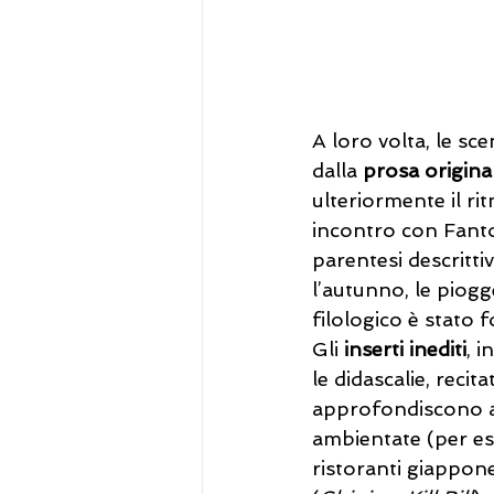
A loro volta, le sc
dalla 
prosa origina
ulteriormente il rit
incontro con Fantoz
parentesi descritt
l’autunno, le piogge
filologico è stato f
Gli 
inserti inediti
, i
le didascalie, reci
approfondiscono alc
ambientate (per ese
ristoranti giappones