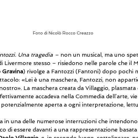
Foto di Nicolò Rocco Creazzo
ntozzi. Una tragedia – 
non un musical, ma uno spet
di Livermore stesso – risiedono nelle parole che il 
o Gravina
) rivolge a Fantozzi (Fantoni) dopo pochi m
pettacolo: «Lei è una maschera, Fantozzi, non apparti
 È nostro». La maschera creata da Villaggio, plasmata
fettivamente accadeva nella Commedia dell’arte, vie
, potenzialmente aperta a ogni interpretazione, lettu
ta in una delle numerose interruzioni che intendono,
co di essere davanti a una rappresentazione basata 
Paolo Villaggio
, e, in secondo luogo, sottolineare, n