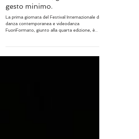
Marco Gandolfi
8 lug 2019
Tempo di lettura: 2 min
FuoriFormato, giorno uno: il
gesto minimo.
La prima giornata del Festival Internazionale di
danza contemporanea e videodanza
FuoriFormato, giunto alla quarta edizione, è...