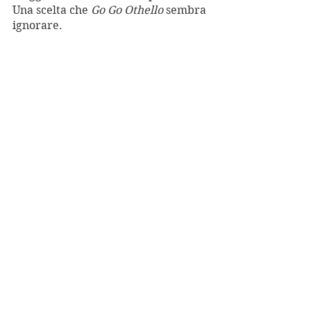
Una scelta che 
Go Go Othello
 sembra 
ignorare. 
Foto di ©Janosch Abel
Elementi di pregio:
 lo strip tease 
machista; l’allestimento del teatro 
Errico Petrella di Longiano; la 
qualità canora di Cele.
Limiti:
 il carattere caotico di una 
drammaturgia viscerale; 