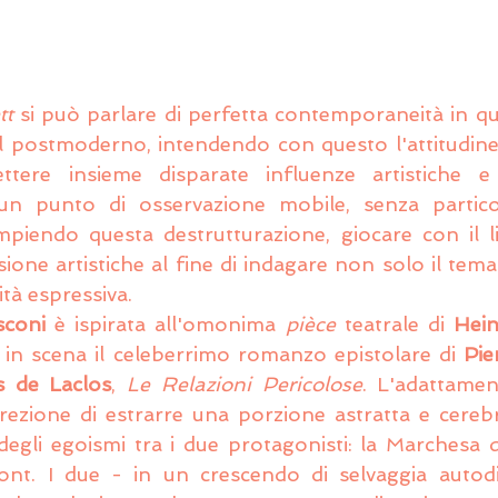
tt
 si può parlare di perfetta contemporaneità in qu
l postmoderno, intendendo con questo l'attitudine 
tere insieme disparate influenze artistiche e c
n punto di osservazione mobile, senza particol
piendo questa destrutturazione, giocare con il li
ione artistiche al fine di indagare non solo il tema
ità espressiva.
sconi
 è ispirata all'omonima 
pièce
 teatrale di 
Hein
in scena il celeberrimo romanzo epistolare di 
Pie
s de Laclos
, 
Le Relazioni Pericolose
. L'adattame
rezione di estrarre una porzione astratta e cerebra
degli egoismi tra i due protagonisti: la Marchesa de
nt. I due - in un crescendo di selvaggia autodis