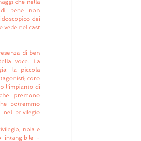
aggi che nella 
adi bene non 
idoscopico dei 
, che vede nel cast 
resenza di ben 
ella voce. La 
a: la piccola 
agonisti; coro 
o l'impianto di 
 che premono 
 che potremmo 
el privilegio 
vilegio, noia e 
intangibile - 