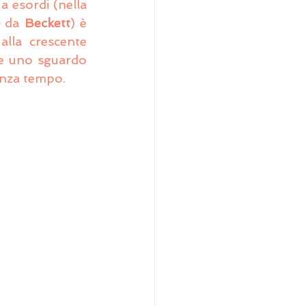
a esordi (nella 
e
 da 
Beckett
) è 
lla crescente 
he uno sguardo 
enza tempo.