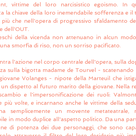
t, vittime del loro narcisistico egoismo. In q
a la chiave della loro inemendabile sofferenza e il t
, più che nell'opera di progressivo sfaldamento dell
te dell'OUT.
teschi della vicenda non attenuano in alcun modo 
na smorfia di riso, non un sorriso pacificato.
ntra l'azione nel corpo centrale dell'opera, sulla do
za sulla bigotta madame de Tourvel - scatenando le
 giovane Volanges - nipote della Marteuil che istig
un dispetto al futuro marito della giovane. Nella rec
cambio e l'impersonificazione dei ruoli: Valmont 
 più volte, e incarnano anche le vittime della sed
ha semplicemente un movente metateatrale, 
bile in modo duplice all'aspetto politico. Da una par
ione di potenza dei due personaggi, che sono capac
solo attraverso il filtro del loro desiderio più im