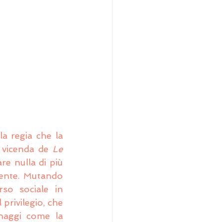
la regia che la 
 vicenda de 
Le 
e nulla di più 
dente. Mutando 
so sociale in 
rivilegio, che 
naggi come la 