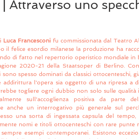
 | Attraverso uno specc
i 
Luca Francesconi
 fu commissionata dal Teatro All
o il felice esordio milanese la produzione ha raccol
rando di fatto nel repertorio operistico mondiale in 
tagione 2020-21 della Staatsoper di Berlino. Cons
ci sono spesso dominati da classici ottocenteschi, gi
he addirittura l'opera sia oggetto di una ripresa a d
vrebbe togliere ogni dubbio non solo sulle qualità i
almente sull'accoglienza positiva da parte del
re anche un interrogativo più generale sul perché
pesso una sorta di ingessata capsula del tempo, e
amente nomi e titoli ottocenteschi con rare punte 
i sempre esempi contemporanei. Esistono eccezion