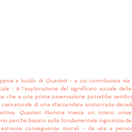
gante e lucido di 
Quartett
 - a cui contribuisce sia 
e - è l'esplorazione del significato sociale della
se
, che a una prima osservazione potrebbe sembrar
si caricaturale di una sfaccendata aristocrazia deca
ttiva, 
Quartett
 illumina invece un intero univer
io perché basato sulla fondamentale ingiustizia del p
e estreme conseguenze morali - dà vita a perso