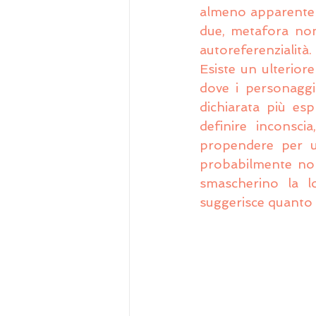
almeno apparenteme
due, metafora non 
autoreferenzialità.
Esiste un ulteriore
dove i personaggi 
dichiarata più es
definire inconsci
propendere per un
probabilmente non 
smascherino la l
suggerisce quanto di