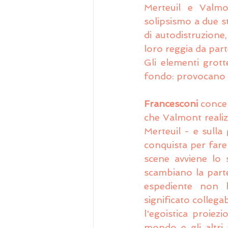
Merteuil e Valmon
solipsismo a due st
di autodistruzione
loro reggia da par
Gli elementi grot
fondo: provocano u
Francesconi
 conce
che Valmont realiz
Merteuil - e sulla
conquista per fare 
scene avviene lo s
scambiano la parte
espediente non 
significato collega
l'egoistica proiez
mondo e gli altri 