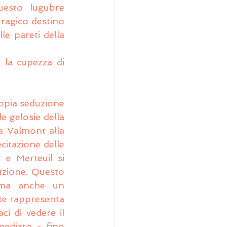
uesto lugubre 
ragico destino 
e pareti della 
la cupezza di 
ppia seduzione 
 gelosie della 
a Valmont alla 
itazione delle 
e Merteuil si 
uzione. Questo 
ma anche un 
te rappresenta 
i di vedere il 
mediato - fino 