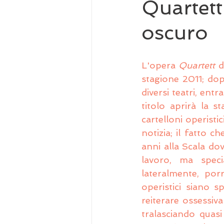
Quartett
oscuro
L'opera 
Quartett
 d
stagione 2011; dop
diversi teatri, ent
titolo aprirà la s
cartelloni operisti
notizia; il fatto c
anni alla Scala do
lavoro, ma speci
lateralmente, por
operistici siano s
reiterare ossessiv
tralasciando quas