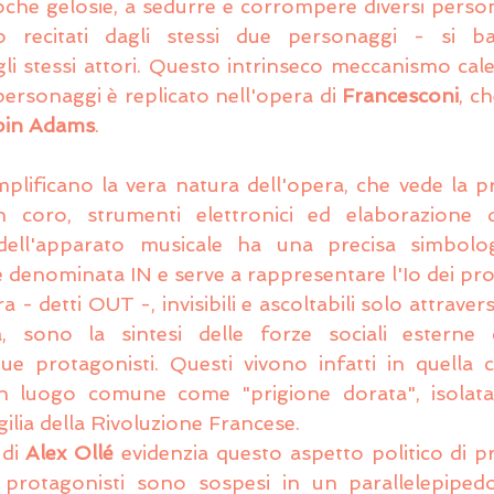
roche gelosie, a sedurre e corrompere diversi person
 recitati dagli stessi due personaggi - si b
i stessi attori. Questo intrinseco meccanismo cale
 personaggi è replicato nell'opera di 
Francesconi
in Adams
.
plificano la vera natura dell'opera, che vede la p
 coro, strumenti elettronici ed elaborazione d
ell'apparato musicale ha una precisa simbologi
 denominata IN e serve a rappresentare l'Io dei prot
- detti OUT -, invisibili e ascoltabili solo attravers
a, sono la sintesi delle forze sociali esterne
due protagonisti. Questi vivono infatti in quella
 luogo comune come "prigione dorata", isolata n
igilia della Rivoluzione Francese.
di 
Alex Ollé
 evidenzia questo aspetto politico di pri
 protagonisti sono sospesi in un parallelepipedo 