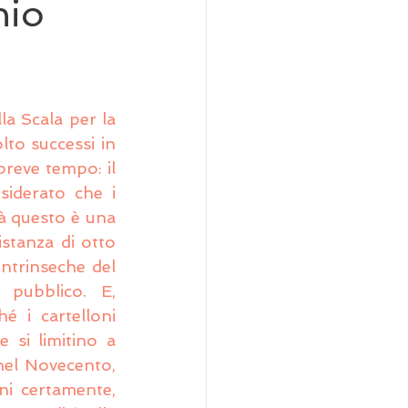
hio
a Scala per la 
to successi in 
breve tempo: il 
iderato che i 
à questo è una 
istanza di otto 
ntrinseche del 
 pubblico. E, 
 i cartelloni 
 si limitino a 
nel Novecento, 
i certamente, 