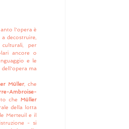
anto l'opera è 
a decostruire, 
ulturali, per 
ari ancore o 
nguaggio e le 
 dell'opera ma 
er Müller
, che 
rre-Ambroise-
nto che 
Müller
le della lotta 
 Merteuil e il 
truzione - si 