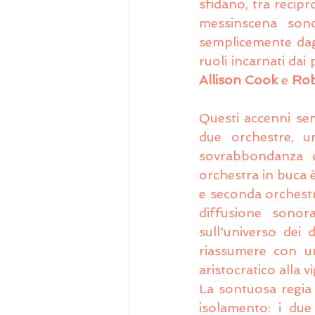
sfidano, tra recip
messinscena sono
semplicemente dagl
ruoli incarnati dai
Allison Cook
 e 
Rob
Questi accenni sem
due orchestre, un
sovrabbondanza d
orchestra in buca è
e seconda orchestra 
diffusione sonor
sull'universo dei 
riassumere con un
aristocratico alla v
La sontuosa regia 
isolamento: i due