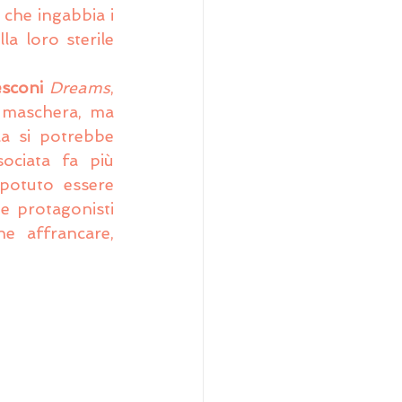
che ingabbia i 
a loro sterile 
sconi
Dreams
, 
 maschera, ma 
a si potrebbe 
ociata fa più 
potuto essere 
e protagonisti 
e affrancare, 