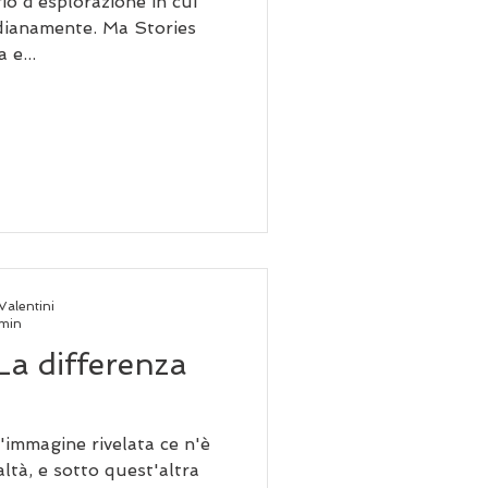
io d’esplorazione in cui
idianamente. Ma Stories
 e...
Valentini
 min
La differenza
'immagine rivelata ce n'è
altà, e sotto quest'altra