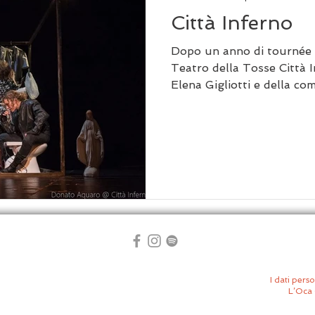
Città Inferno
Dopo un anno di tournée t
Teatro della Tosse Città I
Elena Gigliotti e della co
I dati perso
L’Oca 