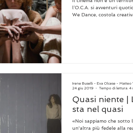
Il cinema non è un territor
l’O.C.A. si avventuri quot
We Dance, costola creativa
Irene Buselli - Eva Olcese - Matteo 
24 giu 2019
Tempo di lettura: 4
Quasi niente | 
sta nel quasi
«Noi sappiamo che sotto l
un'altra più fedele alla re