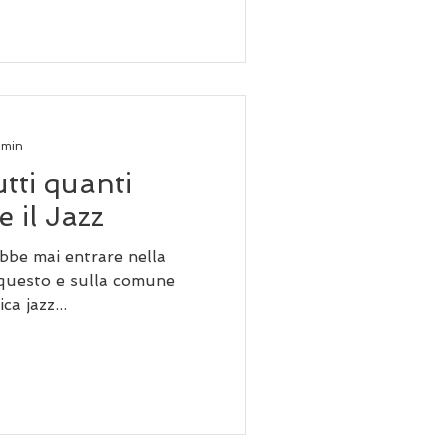
 min
utti quanti
e il Jazz
bbe mai entrare nella
 questo e sulla comune
ca jazz...