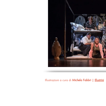
Illustrazioni a cura di
Michela Fabbri |
Illustrini