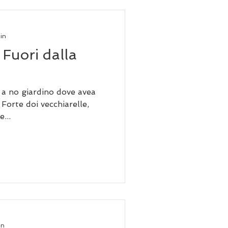
min
 Fuori dalla
 a no giardino dove avea
 Forte doi vecchiarelle,
...
in