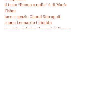
il testo “Buono a nulla” è di Mark 
Fisher
luce e spazio Gianni Staropoli
suono Leonardo Cabiddu
musiche dal vivo Domani di Franco 
Fanigliulo, Niente di speciale e Come 
lanotte di Leonardo Cabiddu e 
Francesca Cuttica eseguite dalla 
band Wow
Il brano Il surf della luna è di 
Giovanni Fusco
costumi Metella Raboni
traduzione e sovratitoli in francese 
Federica Martucci
direzione tecnica Giulia Pastore
organizzazione Anna Damiani
accompagnamento e distribuzione 
internazionale Francesca Corona / 