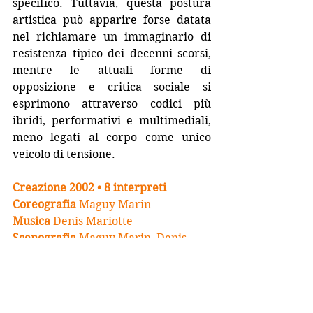
specifico. Tuttavia, questa postura 
artistica può apparire forse datata 
nel richiamare un immaginario di 
resistenza tipico dei decenni scorsi, 
mentre le attuali forme di 
opposizione e critica sociale si 
esprimono attraverso codici più 
ibridi, performativi e multimediali, 
meno legati al corpo come unico 
veicolo di tensione.
Creazione 2002 • 8 interpreti
Coreografia
 Maguy Marin
Musica
 Denis Mariotte
Scenografia
 Maguy Marin, Denis 
Mariotte, Ulises Alvarez, Renaud 
Golo
Luci
 Alexandre Béneteaud, Albin 
Chavignon