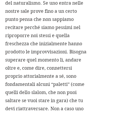
del naturalismo. Se uno entra nelle 
nostre sale prove fino a un certo 
punto pensa che non sappiamo 
recitare perché siamo pessimi nel 
riproporre noi stessi e quella 
freschezza che inizialmente hanno 
prodotto le improvvisazioni. Bisogna 
superare quel momento lì, andare 
oltre e, come dire, connettersi 
proprio attorialmente a sé, sono 
fondamentali alcuni “paletti” (come 
quelli dello slalom, che non puoi 
saltare se vuoi stare in gara) che tu 
devi riattraversare. Non a caso uno 
dei laboratori che tengo per attori e 
attrici si chiama E
sercizi di libero 