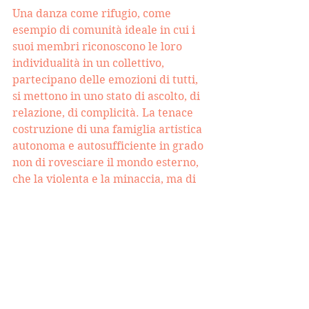
Una danza come rifugio, come 
esempio di comunità ideale in cui i 
suoi membri riconoscono le loro 
individualità in un collettivo, 
partecipano delle emozioni di tutti, 
si mettono in uno stato di ascolto, di 
relazione, di complicità. La tenace 
costruzione di una famiglia artistica 
autonoma e autosufficiente in grado 
non di rovesciare il mondo esterno, 
che la violenta e la minaccia, ma di 
potersene distaccare con orgoglio e 
bellezza, in un rifugio luminoso
, 
animato da questa implacabile 
devozione alla totalità. La danza si 
presta non troppo 
sorprendentemente a evocare una 
scrittura fatta di ritmi e tonalità 