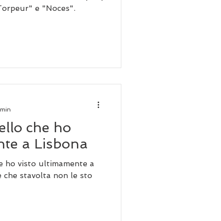
"Torpeur" e "Noces".
 min
ello che ho
nte a Lisbona
e ho visto ultimamente a
e che stavolta non le sto