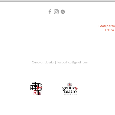
I dati perso
L’Oca 
Genova, Liguria |
locacritica@gmail.com