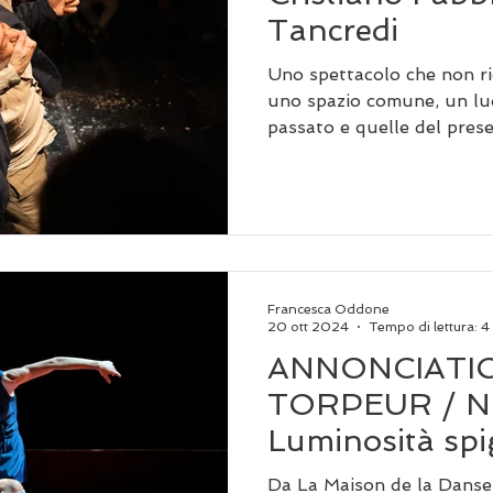
Tancredi
Uno spettacolo che non ri
uno spazio comune, un luo
passato e quelle del pres
guardate, toccate e — anc
ricomposte.
Francesca Oddone
20 ott 2024
Tempo di lettura: 4
ANNONCIATIO
TORPEUR / N
Luminosità spi
dissacrante
Da La Maison de la Danse d