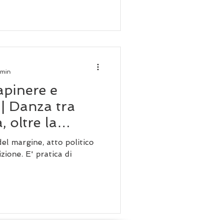
 min
capinere e
 | Danza tra
, oltre la
noni
el margine, atto politico
zione. E' pratica di