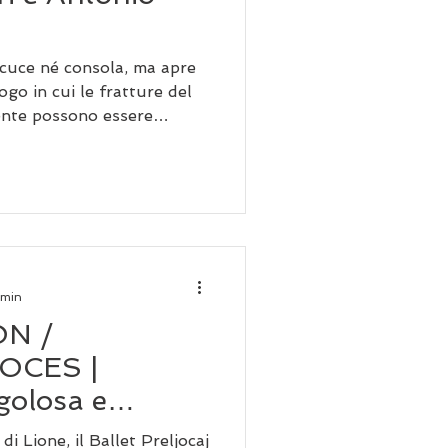
cuce né consola, ma apre
go in cui le fratture del
ente possono essere
he solo per un istante —
 min
N /
OCES |
golosa e
i Lione, il Ballet Preljocaj