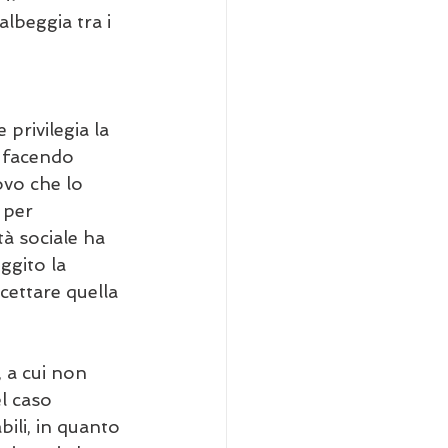
beggia tra i 
privilegia la 
ì facendo 
ovo che lo 
 per 
tà sociale ha 
ggito la 
cettare quella 
 a cui non 
l caso 
ili, in quanto 