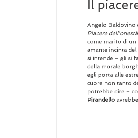
Il piacer
Angelo Baldovino è 
Piacere dell'onestà
come marito di un m
amante incinta del 
si intende – gli si
della morale borghe
egli porta alle est
cuore non tanto del
potrebbe dire – co
Pirandello
 avrebbe