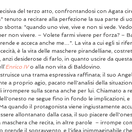
cisiva del terzo atto, confrontandosi con Agata circ
a" tenuto a recitare alla perfezione la sua parte di 
 sbotta: "quando uno vive, vive e non si vede. Vedo
r non vivere. – Volete farmi vivere per forza? – Ba
prende e acceca anche me…". La vita a cui egli si rifer
cecità, è la vita delle maschere pirandelliane, costre
e, anzi desiderose di farlo, in quanto uscire da ques
ll’
Enrico IV
 o alla non vita di Baldovino.
ostruisce una trama espressiva raffinata; il suo Ang
e a proprio agio, pacato nell'analisi della situazione
i irrompere sulla scena anche per lui. Chiamato a re
ell'onesto ne segue fino in fondo le implicazioni, e 
. Ma quando il protagonista viene ingiustamente accu
sere allontanato dalla casa, il suo piacere dell'onest
la maschera che recita, in altre parole  – irrompe 
mo prende il sopravvento, e l'idea inimmaginabile che 