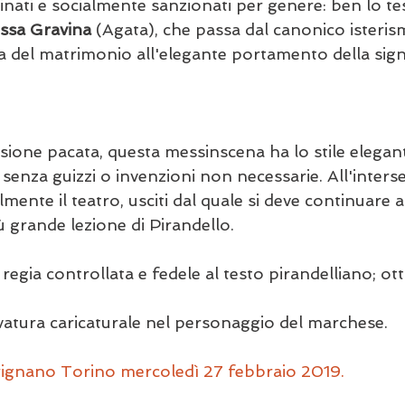
inati e socialmente sanzionati per genere: ben lo te
ssa Gravina
 (Agata), che passa dal canonico isteris
 del matrimonio all'elegante portamento della signo
sione pacata, questa messinscena ha lo stile elegant
 senza guizzi o invenzioni non necessarie. All'intersez
lmente il teatro, usciti dal quale si deve continuare 
ù grande lezione di Pirandello.
 
regia controllata e fedele al testo pirandelliano; ot
vatura caricaturale nel personaggio del marchese.
rignano Torino mercoledì 27 febbraio 2019.