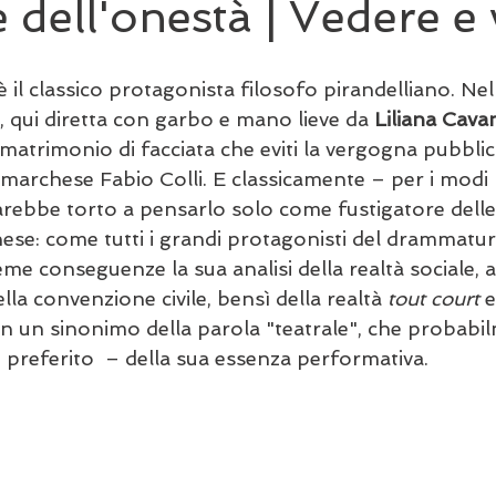
e dell'onestà | Vedere e 
il classico protagonista filosofo pirandelliano. Nell
, qui diretta con garbo e mano lieve da 
Liliana Cava
atrimonio di facciata che eviti la vergogna pubblica
marchese Fabio Colli. E classicamente – per i modi p
 farebbe torto a pensarlo solo come fustigatore delle 
se: come tutti i grandi protagonisti del drammaturg
reme conseguenze la sua analisi della realtà sociale,
la convenzione civile, bensì della realtà 
tout court 
e
n un sinonimo della parola "teatrale", che probabi
 preferito  – della sua essenza performativa.