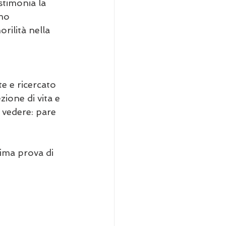
stimonia la 
mo 
rilità nella 
e e ricercato 
ione di vita e 
a vedere: pare 
tima prova di 