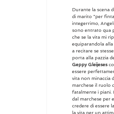
Durante la scena de
di marito "per fint
integerrimo, Angelo
sono entrato qua pe
che se la vita mi ri
equiparandola alla 
a recitare se stess
porta alla pazzia de
Geppy Gleijeses
 c
essere perfettament
vita non minaccia d
marchese il ruolo d
fatalmente i piani
dal marchese per es
credere di essere 
la vita per un atti