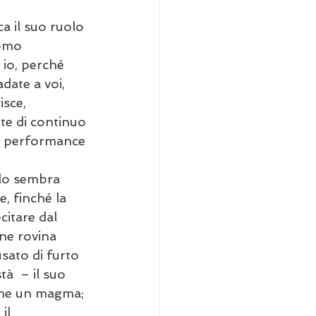
a il suo ruolo 
uomo 
 io, perché 
date a voi, 
isce, 
tte di continuo 
ta performance 
elo sembra 
, finché la 
citare dal 
ne rovina 
sato di furto 
à  – il suo 
come un magma; 
il 