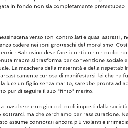
ta in fondo non sia completamente pretestuoso  al
ssinscena verso toni controllati e quasi astratti , ne 
senza cadere nei toni grotteschi del moralismo. Cos
 teorici: Baldovino deve fare i conti con un ruolo nu
enuta madre si trasforma per convenzione sociale e
uale. La maschera della maternità e della rispettabili
arcasticamente curiosa di manifestarsi: lei che ha fu
la luce un figlio senza marito, sarebbe pronta ad ac
to pur di seguire il suo "finto" marito.
a maschere e un gioco di ruoli imposti dalla società,
sottrarci, ma che cerchiamo per rassicurazione. Ne
sto assume connotati ancora più violenti e irrimediab