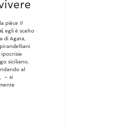
vivere
a pièce 
Il 
ni
, egli è scelto 
 di Agata, 
irandelliani 
ipocrisie 
o siciliano, 
 andando al 
,  – si 
lmente 