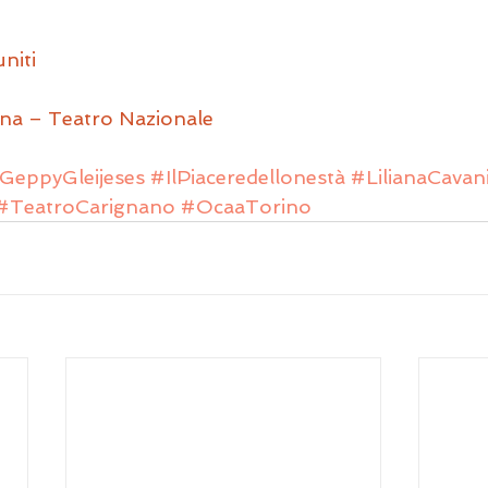
uniti
ana – Teatro Nazionale
GeppyGleijeses
#IlPiaceredellonestà
#LilianaCavan
#TeatroCarignano
#OcaaTorino