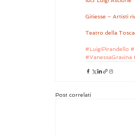
luci: Luigi Ascione
Gitiesse – Artisti ri
Teatro della Tosc
#LuigiPirandello
#
#VanessaGravina
Post correlati