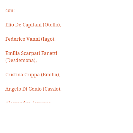
con:
Elio De Capitani (Otello),
Federico Vanni (Iago),
Emilia Scarpati Fanetti 
(Desdemona),
Cristina Crippa (Emilia),
Angelo Di Genio (Cassio),
Alessandro Averone 
(Roderigo/Buffone), Carolina 
Cametti (Bianca),
Gabriele Calindri 