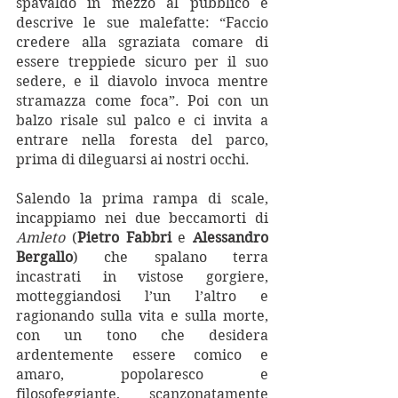
spavaldo in mezzo al pubblico e 
descrive le sue malefatte: “Faccio 
credere alla sgraziata comare di 
essere treppiede sicuro per il suo 
sedere, e il diavolo invoca mentre 
stramazza come foca”. Poi con un 
balzo risale sul palco e ci invita a 
entrare nella foresta del parco, 
prima di dileguarsi ai nostri occhi.
Salendo la prima rampa di scale, 
incappiamo nei due beccamorti di 
Amleto 
(
Pietro Fabbri 
e 
Alessandro 
Bergallo
) che spalano terra 
incastrati in vistose gorgiere, 
motteggiandosi l’un l’altro e 
ragionando sulla vita e sulla morte, 
con un tono che desidera 
ardentemente essere comico e 
amaro, popolaresco e 
filosofeggiante, scanzonatamente 