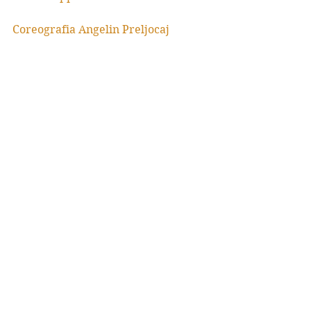
Coreografia Angelin Preljocaj
Assistente coreografo Claudia De 
Smet
Scene Constance Guisset
Luci Eric Soyer
Costumi Angelin Preljocaj
Basso-baritono Thomas Tatzl
Pianoforte James Vaughan
Interpreti