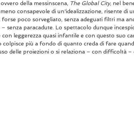
 ovvero della messinscena, 
The Global City
, nel ben
o meno consapevole di un'idealizzazione, risente di 
a forse poco sorvegliato, senza adeguati filtri ma an
 – senza paracadute. Lo spettacolo dunque incespica
 con leggerezza quasi infantile e con questo suo car
colpisce più a fondo di quanto creda di fare quando 
o delle proiezioni o si relaziona – con difficoltà – 