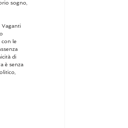
prio sogno, 
i Vaganti 
o 
con le 
assenza 
cità di 
a è senza 
litico, 