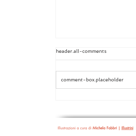
header.all-comments
comment-box.placeholder
Non fidarsi è meglio | Su
Édouard Louis, Tiago
Rodrigues e altri infingardi
Illustrazioni a cura di
Michela Fabbri |
Illustrini