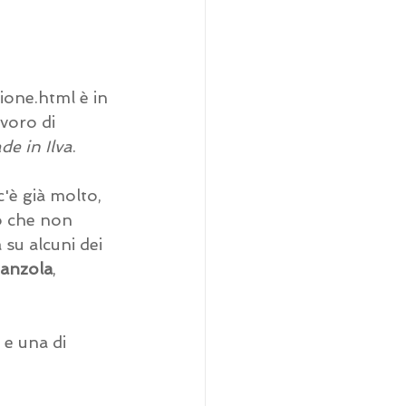
sione.html
 è in 
voro di 
de in Ilva
.
'è già molto, 
o che non 
 su alcuni dei 
ianzola
, 
e una di 