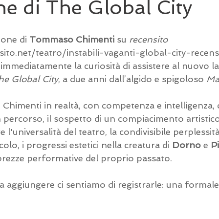
e di The Global City
ione di 
Tommaso Chimenti 
su 
recensito
ito.net/teatro/instabili-vaganti-global-city-recen
immediatamente la curiosità di assistere al nuovo la
he Global City
, a due anni dall’algido e spigoloso 
Ma
 Chimenti in realtà, con competenza e intelligenza, c
un percorso, il sospetto di un compiacimento artistic
 l'universalità del teatro, la condivisibile perplessità
olo, i progressi estetici nella creatura di 
Dorno
 e 
P
sprezze performative del proprio passato.
 aggiungere ci sentiamo di registrarle: una formale 