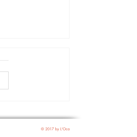
chi suona la campana?
tantanee dalla Biennale
enezia
© 2017 by L'Oca