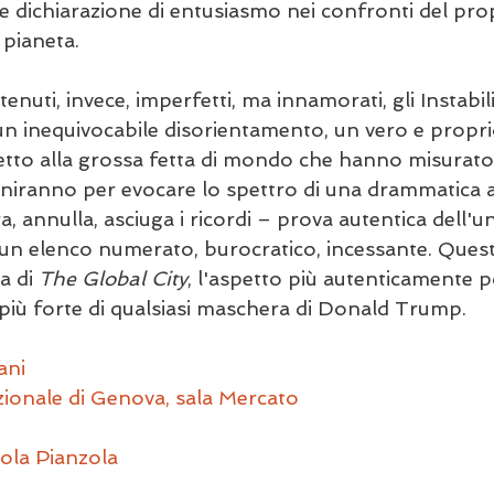
 dichiarazione di entusiasmo nei confronti del pro
 pianeta.
enuti, invece, imperfetti, ma innamorati, gli Instabil
n inequivocabile disorientamento, un vero e propri
tto alla grossa fetta di mondo che hanno misurato 
iniranno per evocare lo spettro di una drammatica 
a, annulla, asciuga i ricordi – prova autentica dell'uni
 un elenco numerato, burocratico, incessante. Quest
a di 
The Global City
, l'aspetto più autenticamente po
iù forte di qualsiasi maschera di Donald Trump.
ani
zionale di Genova, sala Mercato
ola Pianzola