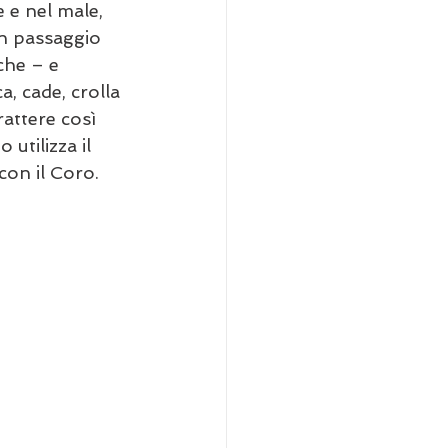
e e nel male, 
un passaggio 
che – e 
, cade, crolla 
attere così 
utilizza il 
con il Coro.