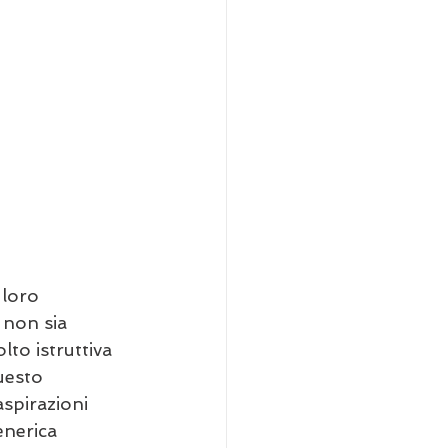
 loro 
 non sia 
lto istruttiva 
uesto 
spirazioni 
enerica 