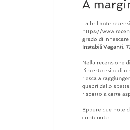
A margin
La brillante recens
https://www.recens
grado di innescare 
Instabili Vaganti
, 
T
Nella recensione di
l'incerto esito di 
riesca a raggiungere
quadri dello spettac
rispetto a certe a
Eppure due note da
contenuto.