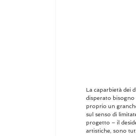
La caparbietà dei du
disperato bisogno 
proprio un granché –
sul senso di limita
progetto – il desid
artistiche, sono tut