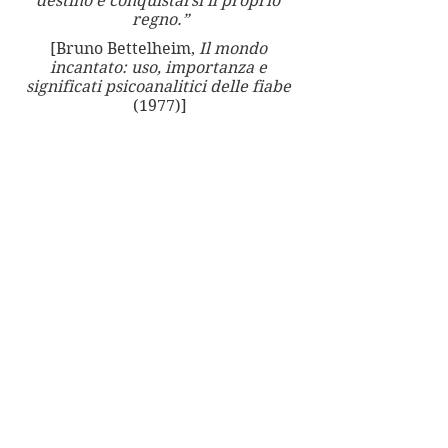
destino e conquistarsi il proprio 
regno.”
[Bruno Bettelheim, 
Il mondo 
incantato: uso, importanza e 
significati psicoanalitici delle fiabe 
(1977)]
Dare una migliore direzione alla 
propria vita attraverso il sogno, 
diventare 
padrona del proprio 
destino
: è quello che fa Cenerentola, 
scappando via dal palco, in mezzo 
alla platea, seguita dallo sguardo 
sorpreso, ammirato, di tutti noi. 
Visto il 22 gennaio al Teatro Modena.
Pregi:
 la rivisitazione 
drammaturgica che coglie 
l’opportunità di riapprofondire il 
tema della fiaba in un senso più 
ampio e fedele alle origini; 