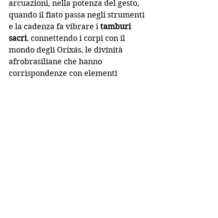
arcuazioni, nella potenza del gesto, 
quando il fiato passa negli strumenti 
e la cadenza fa vibrare i 
tamburi 
sacri
, connettendo i corpi con il 
mondo degli Orixás, le divinità 
afrobrasiliane che hanno 
corrispondenze con elementi 
naturali, colori e danze specifiche. 
Gira
 non è dunque soltanto 
coreografia, è anche una 
esplorazione profonda di identità, 
spiritualità e rituali.
 Pur nel mistero 
del culto, la danza invita il pubblico 
a entrare in contatto con la cultura, 
la musica e le tradizioni brasiliane e 
africane, esplorando il legame tra 
corpo e anima attraverso il 
movimento.