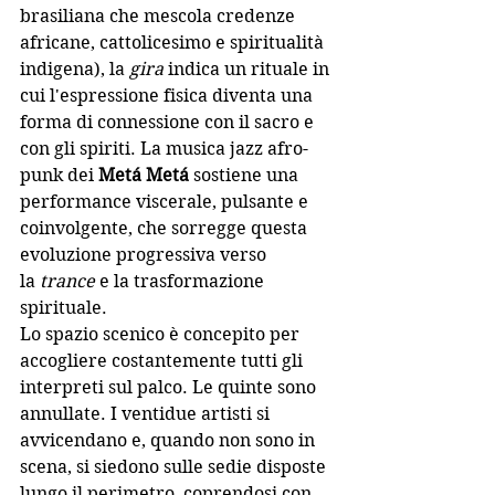
brasiliana che mescola credenze 
africane, cattolicesimo e spiritualità 
indigena), la 
gira
 indica un rituale in 
cui l'espressione fisica diventa una 
forma di connessione con il sacro e 
con gli spiriti. La musica jazz afro-
punk dei 
Metá Metá
 sostiene una 
performance viscerale, pulsante e 
coinvolgente, che sorregge questa 
evoluzione progressiva verso 
la
trance
e la trasformazione 
spirituale.
Lo spazio scenico è concepito per 
accogliere costantemente tutti gli 
interpreti sul palco. Le quinte sono 
annullate. I ventidue artisti si 
avvicendano e, quando non sono in 
scena, si siedono sulle sedie disposte 
lungo il perimetro, coprendosi con 