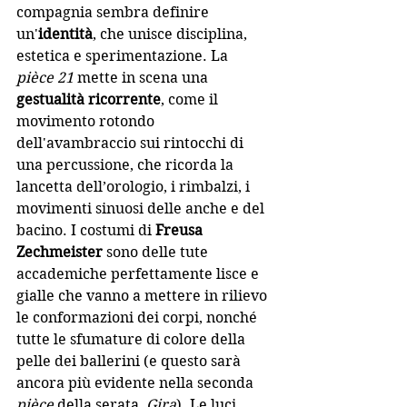
compagnia sembra definire 
un'
identità
, che unisce disciplina, 
estetica e sperimentazione. La 
pièce
21
 mette in scena una 
gestualità ricorrente
, 
come il 
movimento rotondo 
dell'avambraccio sui rintocchi di 
una percussione, che ricorda la 
lancetta dell’orologio, i rimbalzi, i 
movimenti sinuosi delle anche e del 
bacino.
 I costumi di 
Freusa 
Zechmeister
 sono
 delle tute 
accademiche perfettamente lisce e 
gialle che vanno a mettere in rilievo 
le conformazioni dei corpi, nonché 
tutte le sfumature di colore della 
pelle dei ballerini (e questo sarà 
ancora più evidente nella seconda 
pièce
 della serata, 
Gira
). Le luci 