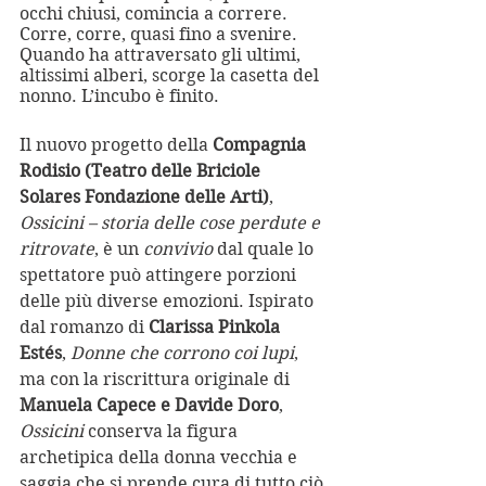
occhi chiusi, comincia a correre. 
Corre, corre, quasi fino a svenire. 
Quando ha attraversato gli ultimi, 
altissimi alberi, scorge la casetta del 
nonno. L’incubo è finito.
Il nuovo progetto della 
Compagnia 
Rodisio (Teatro delle Briciole 
Solares Fondazione delle Arti)
, 
Ossicini – storia delle cose perdute e 
ritrovate
, è un 
convivio
 dal quale lo 
spettatore può attingere porzioni 
delle più diverse emozioni. Ispirato 
dal romanzo di 
Clarissa Pinkola 
Estés
, 
Donne che corrono coi lupi
, 
ma con la riscrittura originale di 
Manuela Capece e Davide Doro
, 
Ossicini
 conserva la figura 
archetipica della donna vecchia e 
saggia che si prende cura di tutto ciò 