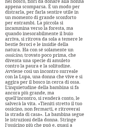
nel bosco, fiori da donare alla nonna 
appena scomparsa. È un modo per 
distrarla, per farla sentire utile in 
un momento di grande sconforto 
per entrambi. La piccola si 
incammina verso la foresta, ma 
quando inesorabilmente il buio 
arriva, si ritrova da sola a temere le 
bestie feroci e le insidie della 
natura. Ha con sé solamente un 
ossicino
, trovato poco prima, che 
diventa una specie di amuleto 
contro la paura e la solitudine. 
Avviene così un incontro surreale 
con la Lupa, una donna che vive e si 
aggira per il bosco in cerca di ossa. 
L’inquietudine della bambina si fa 
ancora più grande, ma 
quell’incontro, si renderà conto, le 
salverà la vita. «Tieniti stretto il tuo 
ossicino, non fermarti, e ritroverai 
la strada di casa». La bambina segue 
le istruzioni della donna. Stringe 
l’ossicino più che può e, quasi a 