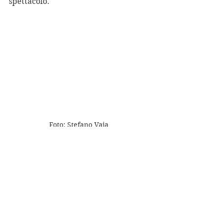
spettacolo.
Foto: Stefano Vaja
Elementi di pregio: 
l’apparato visivo 
e visuale, di grande impatto emotivo 
e narrativo.
Limiti: 
la parte di narrazione, meno 
potente rispetto al secondo 
momento. Probabilmente, questa 
debolezza, è sintomo di una 