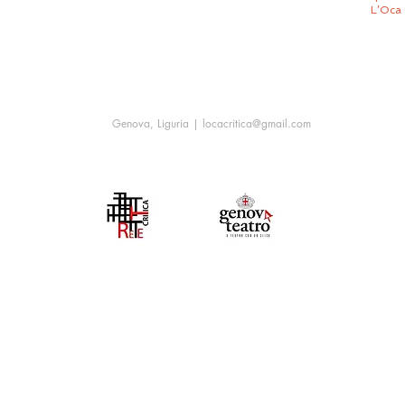
L’Oca 
Genova, Liguria |
locacritica@gmail.com