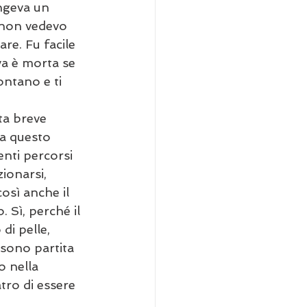
ngeva un 
e non vedevo 
re. Fu facile 
va è morta se 
ontano e ti 
ta breve 
da questo 
nti percorsi 
ionarsi, 
osì anche il 
 Sì, perché il 
di pelle, 
 sono partita 
o nella 
tro di essere 