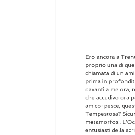
Ero ancora a Trento
proprio una di quell
chiamata di un ami
prima in profondità 
davanti a me ora, n
che accudivo ora p
amico-pesce, questa
Tempestosa? Sicura
metamorfosi: L'Oca
entusiasti della sc