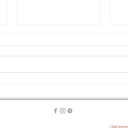
Un c
Cercare il grano in un
pagliaio
I dati perso