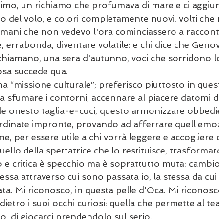
simo, un richiamo che profumava di mare e ci aggiu
ico del volo, e colori completamente nuovi, volti ch
 mani che non vedevo l'ora cominciassero a racconta
, errabonda, diventare volatile: e chi dice che Geno
 chiamano, una sera d'autunno, voci che sorridono l
osa succede qua. 
na “missione culturale”; preferisco piuttosto in ques
ca sfumare i contorni, accennare al piacere datomi 
ile onesto taglia-e-cuci, questo armonizzare obbedie
ordinate impronte, provando ad afferrare quell'emoz
e, per essere utile a chi vorrà leggere e accogliere c
ello della spettatrice che lo restituisce, trasformato.
 e critica è specchio ma è soprattutto muta: cambio 
ssa attraverso cui sono passata io, la stessa da cui
ata. Mi riconosco, in questa pelle d'Oca. Mi riconosc
dietro i suoi occhi curiosi: quella che permette al tea
o, di giocarci prendendolo sul serio. 