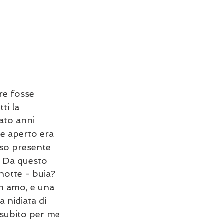
re fosse 
ti la 
ato anni 
re aperto era 
nso presente 
. Da questo 
notte - buia? 
n amo, e una 
 nidiata di 
 subito per me 