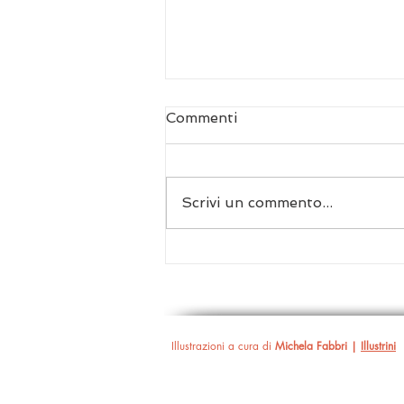
Commenti
Scrivi un commento...
Il teatro ritrovato: un
bilancio della stagione
Illustrazioni a cura di
Michela Fabbri |
Illustrini