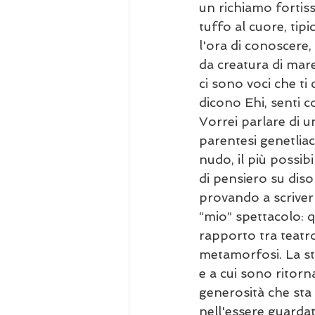
un richiamo fortis
tuffo al cuore, tip
l'ora di conoscere,
da creatura di mare
ci sono voci che ti
dicono Ehi, senti c
Vorrei parlare di u
parentesi genetlia
nudo, il più possib
di pensiero su dis
provando a scrivern
“mio” spettacolo: qu
rapporto tra teatro
metamorfosi. La ste
e a cui sono ritorn
generosità che sta 
nell'essere guardat