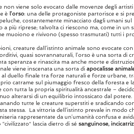
e non viene solo evocato dalle movenze degli artis
e è 
l’orso
: una delle protagoniste partorisce e si pr
 peluche, costantemente minacciato dagli umani sul 
 a più riprese; talvolta ci riescono ma, come in un 
ome muoiono e rivivono (spesso trasmutati) tutti i pro
ioni, creature dall’istinto animale sono evocate con i
orditivi, quasi sovrannaturali, l’orso è una sorta di c
ta speranza e rinascita ma anche morte e distruzione.
nale viene inscenata una sorta di 
apocalisse animal
al duello finale tra forze naturali e forze urbane, tr
roprio catrame sul piumaggio fresco della foresta e l
e con tutta la propria spiritualità ancestrale – decid
nuo alterarsi di un equilibrio intossicato dal potere
nando tutte le creature superstiti e sradicando con
a stessa.  La vittoria dell’istinto prevale in modo ch
miseria rappresentate da un’umanità confusa e avida
ivilizzato” lascia dietro di sé 
sanguinose, incicatriz