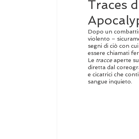
Traces 
Apocaly
Dopo un combattim
violento – sicurame
segni di ciò con cu
essere chiamati ferit
Le 
tracce 
aperte su
diretta dal coreogr
e cicatrici che con
sangue inquieto.