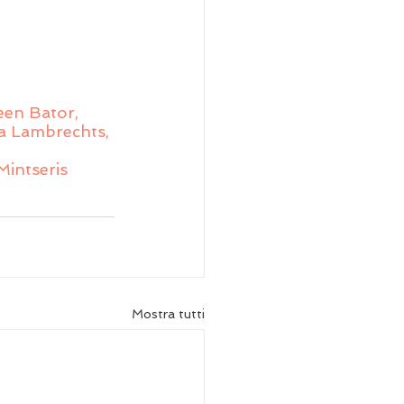
een Bator, 
na Lambrechts, 
Mintseris 
Mostra tutti