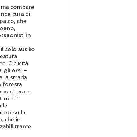
ti ma compare 
ende cura di 
palco, che 
sogno, 
tagonisti in 
l solo ausilio 
reatura 
 Ciclicità. 
e
; gli orsi – 
a la strada 
a foresta 
ono di porre 
. Come? 
 le 
iaro sulla 
, che in 
zabili tracce
.