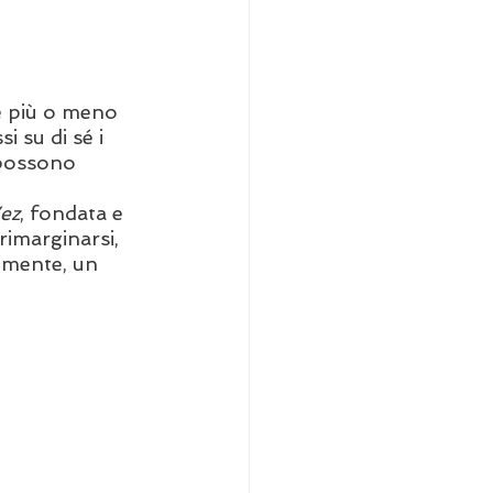
e più o meno 
 su di sé i 
 possono 
ez
, fondata e 
 rimarginarsi, 
emente, un 