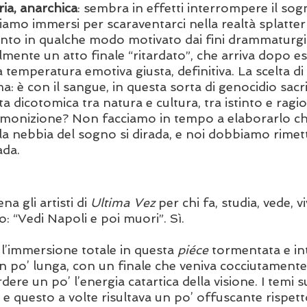
ria, anarchica
: sembra in effetti interrompere il sog
iamo immersi per scaraventarci nella realtà splatter 
nto in qualche modo motivato dai fini drammaturgici
nte un atto finale “ritardato”, che arriva dopo ess
e la temperatura emotiva giusta, definitiva. La scelta 
ma: è con il sangue, in questa sorta di genocidio sacrif
ta dicotomica tra natura e cultura, tra istinto e ragi
onizione? Non facciamo in tempo a elaborarlo che 
la nebbia del sogno si dirada, e noi dobbiamo rimett
ada.
na gli artisti di 
Ultima Vez 
per chi fa, studia, vede, v
o: “Vedi Napoli e poi muori”. Sì. 
l’immersione totale in questa 
piéce 
tormentata e in
n po’ lunga, con un finale che veniva cocciutamente 
dere un po’ l’energia catartica della visione. I temi s
, e questo a volte risultava un po’ offuscante rispett