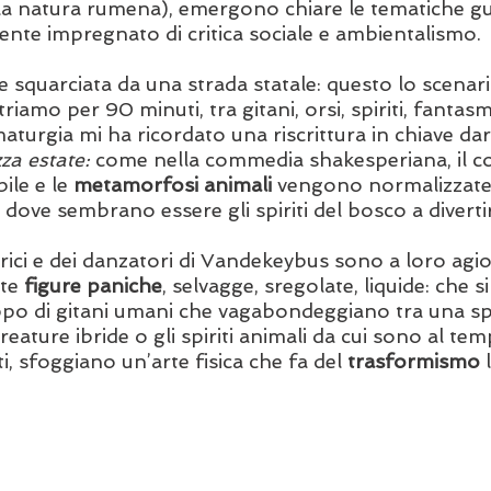
lla natura rumena), emergono chiare le tematiche gu
ente impregnato di critica sociale e ambientalismo. 
 squarciata da una strada statale: questo lo scenario
riamo per 90 minuti, tra gitani, orsi, spiriti, fantasm
aturgia mi ha ricordato una riscrittura in chiave dar
za estate: 
come nella commedia shakesperiana, il co
ile e le 
metamorfosi animali
 vengono normalizzate
dove sembrano essere gli spiriti del bosco a divertirs
trici e dei danzatori di Vandekeybus sono a loro agio
te 
figure paniche
, selvagge, sregolate, liquide: che si 
uppo di gitani umani che vagabondeggiano tra una spo
creature ibride o gli spiriti animali da cui sono al te
i, sfoggiano un’arte fisica che fa del 
trasformismo
 