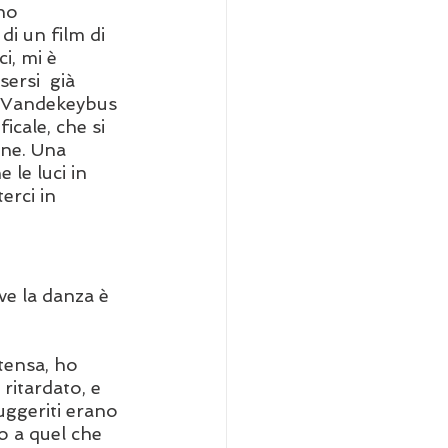
no 
di un film di 
, mi è 
ersi  già 
di Vandekeybus 
icale, che si 
one. Una 
le luci in 
erci in 
ive la danza è 
tensa, ho 
ritardato, e 
uggeriti erano 
o a quel che 