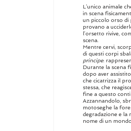
L’unico animale ch
in scena fisicament
un piccolo orso di
provano a ucciderlo
l’orsetto rivive, c
scena.
Mentre cervi, scorp
di questi corpi sbal
principe
: rappresen
Durante la scena fi
dopo aver assistito 
che cicatrizza il p
stessa, che reagisc
fine a questo conti
Azzannandolo, sbra
motoseghe la forest
degradazione e la 
nome di un mondo “c