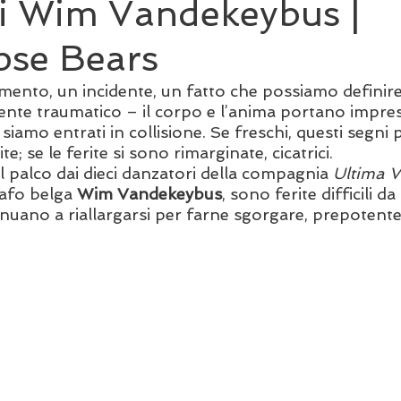
di Wim Vandekeybus |
pse Bears
ento, un incidente, un fatto che possiamo definir
nte traumatico – il corpo e l’anima portano impressi
i siamo entrati in collisione. Se freschi, questi segni
e; se le ferite si sono rimarginate, cicatrici. 
l palco dai dieci danzatori della compagnia 
Ultima V
afo belga 
Wim Vandekeybus
, sono ferite difficili da
tinuano a riallargarsi per farne sgorgare, prepotent