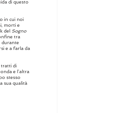
ida di questo 
 in cui noi 
i, morti e 
k del 
Sogno 
nfine tra 
 durante 
i e a farla da 
 
tratti di 
nda e l’altra 
mpo stesso 
la sua qualità 