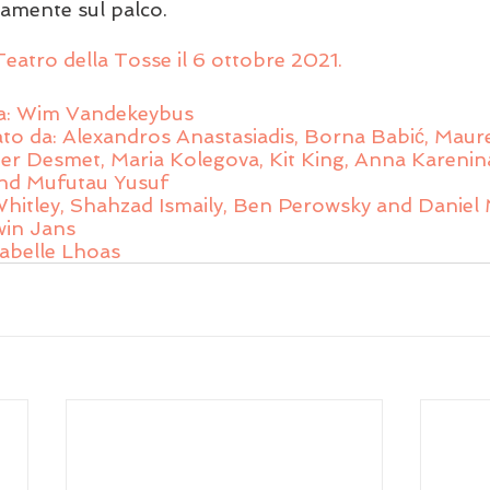
camente sul palco.
Teatro della Tosse il 6 ottobre 2021.
ia: Wim Vandekeybus 
ato da: Alexandros Anastasiadis, Borna Babić, Maur
eter Desmet, Maria Kolegova, Kit King, Anna Kareni
nd Mufutau Yusuf 
 Whitley, Shahzad Ismaily, Ben Perowsky and Daniel 
in Jans 
abelle Lhoas 