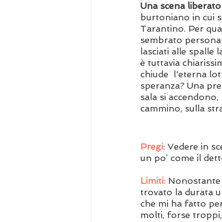
Una scena liberato
burtoniano in cui s
Tarantino. Per qua
sembrato personalme
lasciati alle spall
è tuttavia chiarissi
chiude  l'eterna lot
speranza? Una prem
sala si accendono, 
cammino, sulla str
Pregi:
 Vedere in sce
un po’ come il dett
Limiti:
 Nonostante 
trovato la durata u
che mi ha fatto per
molti, forse troppi