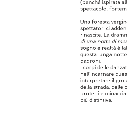
(benché ispirata a
spettacolo, fortem
Una foresta vergine
spettatori ci addent
rinascite. La dramm
di una notte di mez
sogno e realtà è lab
questa lunga notte 
padroni.
I corpi delle danza
nell’incarnare ques
interpretare il gr
della strada, delle 
protetti e minacciat
più distintiva. 