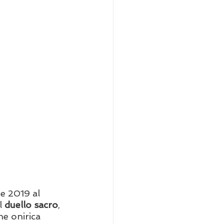
e 2019 al 
l 
duello sacro
, 
ne onirica 