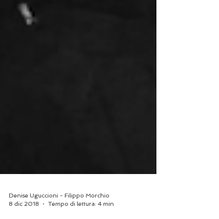
Denise Uguccioni - Filippo Morchio