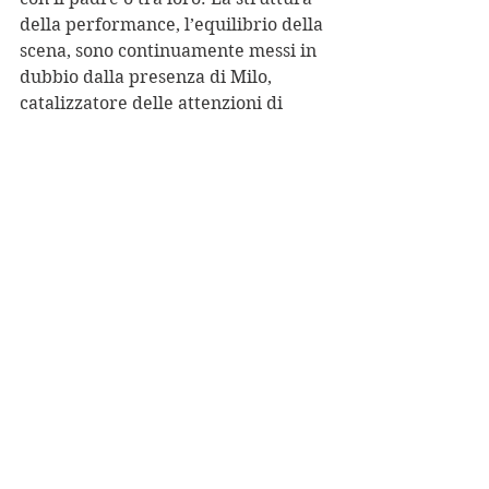
della performance, l’equilibrio della 
scena, sono continuamente messi in 
dubbio dalla presenza di Milo, 
catalizzatore delle attenzioni di 
tutto il pubblico.
Milo non è un puro elemento 
casuale messo lì per esasperare il 
“qui e ora” dello spettacolo.
È, piuttosto, un ibrido.
Da una parte, rappresenta un 
elemento destrutturante, guidato 
essenzialmente dal proprio 
desiderio di fare o non fare 
qualcosa, senza alcun apparente 
vincolo (estetico) nel mondo che lo 
circonda.
Dall’altra, è inserito in un percorso 
di crescita teatrale, documentato 