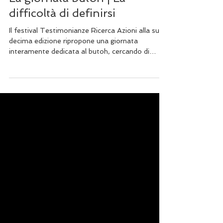
Eva Olcese
26 nov 2019
Tempo di lettura: 7 min
La giornata butoh | La
difficoltà di definirsi
Il festival Testimonianze Ricerca Azioni alla sua
decima edizione ripropone una giornata
interamente dedicata al butoh, cercando di
porre in