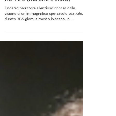
Redazione
24 ott 2019
Tempo di lettura: 5 min
Zibaldoca: lo spettacolo che
non c'è (ma che è stato)
Il nostro narratore silenzioso rincasa dalla
visione di un immaginifico spettacolo teatrale,
durato 365 giorni e messo in scena, in
contempo