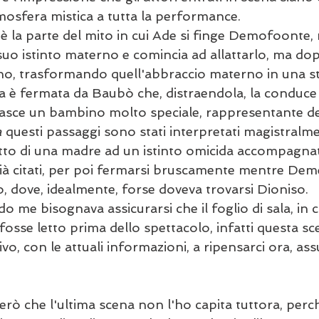
mosfera mistica a tutta la performance.
 la parte del mito in cui Ade si finge Demofoonte, 
suo istinto materno e comincia ad allattarlo, ma do
no, trasformando quell'abbraccio materno in una st
a è fermata da Baubò che, distraendola, la conduce 
 nasce un bambino molto speciale, rappresentante de
a
 questi passaggi sono stati interpretati magistralme
tto di una madre ad un istinto omicida accompagnato
già citati, per poi fermarsi bruscamente mentre Deme
o, dove, idealmente, forse doveva trovarsi Dioniso.
do me bisognava assicurarsi che il foglio di sala, in c
 fosse letto prima dello spettacolo, infatti questa sc
, con le attuali informazioni, a ripensarci ora, as
ò che l'ultima scena non l'ho capita tuttora, perché