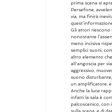
prima scena si apre
Persefone, avvelena
via, ma finirà inev
quest’informazione
Gli attori riescon
nonostante l’assen
meno incisiva rispe
semplici suoni, co
altro elemento che 
all'angoscia per vi
aggressivo, muoven
suono disturbante,
un amplificatore, e
Anche la luce rapp
infatti la sala è c
palcoscenico, con i
sulla scena, e di d