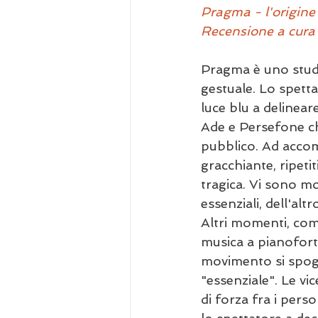
Pragma - l'origine
Recensione a cura 
Pragma è uno studi
gestuale. Lo spetta
luce blu a delineare
Ade e Persefone ch
pubblico. Ad accom
gracchiante, ripetit
tragica. Vi sono mom
essenziali, dell'altr
Altri momenti, com
musica a pianoforte.
movimento si spogli
"essenziale". Le vi
di forza fra i pers