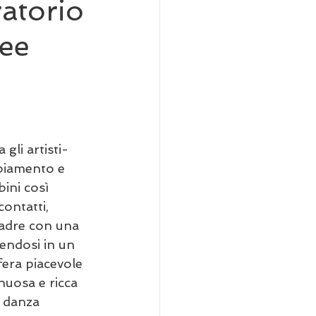
ratorio
lee
gli artisti-
biamento e 
bini così 
contatti, 
padre con una 
tendosi in un 
era piacevole 
nuosa e ricca 
a danza 