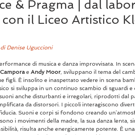
ce & Pragma | dal labo
a con il Liceo Artistico K
di Denise Uguccioni
erformance di musica e danza improvvisata. In scena 
a Campora
 e 
Andy Moor
, sviluppano il tema del cam
ue figli. È insolito e inaspettato vedere in scena bam
fisico si sviluppa in un continuo scambio di sguardi e 
oni anche disturbanti e irregolari, riprodotti dal 
mplificata da distorsori. I piccoli interagiscono diver
 fiducia. Suoni e corpi si fondono creando un’atmosf
i sono i movimenti della madre, la sua danza lenta, si
sibilità, risulta anche energicamente potente. È un