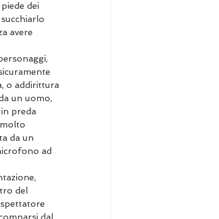
piede dei 
 succhiarlo 
za avere 
personaggi, 
 sicuramente 
 o addirittura 
 da un uomo, 
 in preda 
 molto 
ta da un 
microfono ad 
tazione, 
tro del 
 spettatore 
 comparsi dal 