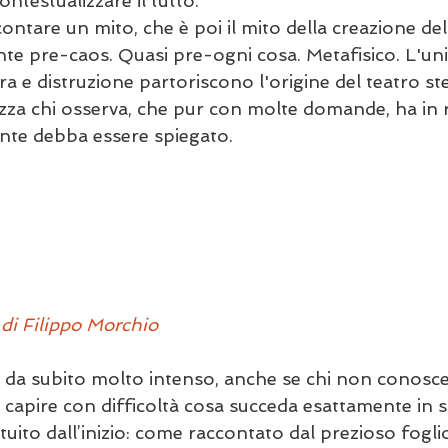
ntestualizzare il tutto. 
contare un mito, che è poi il mito della creazione de
nte pre-caos. Quasi pre-ogni cosa. Metafisico. L'uni
ura e distruzione partoriscono l'origine del teatro st
zza chi osserva, che pur con molte domande, ha in r
nte debba essere spiegato. 
di Filippo Morchio
 da subito molto intenso, anche se chi non conosce i
apire con difficoltà cosa succeda esattamente in s
uito dall’inizio: come raccontato dal prezioso foglio 