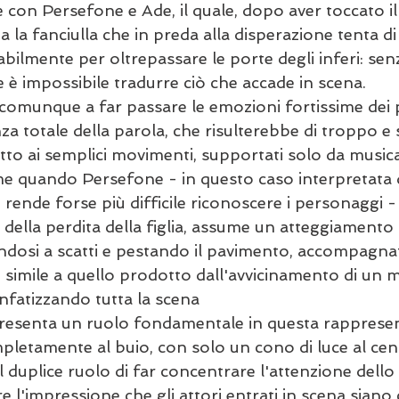
 con Persefone e Ade, il quale, dopo aver toccato il 
 la fanciulla che in preda alla disperazione tenta di
itabilmente per oltrepassare le porte degli inferi: sen
 è impossibile tradurre ciò che accade in scena.
o comunque a far passare le emozioni fortissime dei 
za totale della parola, che risulterebbe di troppo e
tto ai semplici movimenti, supportati solo da musica,
me quando Persefone - in questo caso interpretata
rende forse più difficile riconoscere i personaggi -
a della perdita della figlia, assume un atteggiamento
dosi a scatti e pestando il pavimento, accompagna
 simile a quello prodotto dall'avvicinamento di un 
nfatizzando tutta la scena  
resenta un ruolo fondamentale in questa rappresen
ompletamente al buio, con solo un cono di luce al cen
l duplice ruolo di far concentrare l'attenzione dello
are l'impressione che gli attori entrati in scena siano