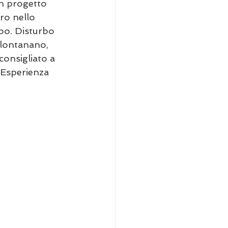
n progetto 
ro nello 
bo. Disturbo 
llontanano, 
consigliato a 
 Esperienza 