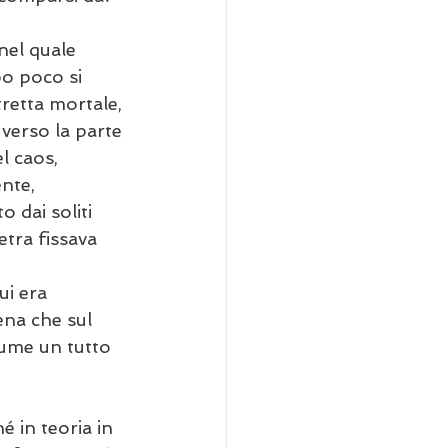
nel quale 
po poco si 
retta mortale, 
verso la parte 
l caos, 
nte, 
 dai soliti 
tra fissava 
ui era 
ena che sul 
sume un tutto 
 in teoria in 