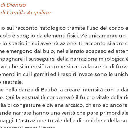
 di Dioniso
di Camilla Acquilino 
o sul racconto mitologico tramite l'uso del corpo e 
colo è spoglio da elementi fisici, v'è unicamente un 
 lo spazio in cui avverrà azione. Il racconto si apre c
e emergono dal buio, nel silenzio sospeso ed atten
pagnare il susseguirsi della narrazione mitologica 
ivo, che si intensifica come si carica la scena, di forz
enti in cui i gemiti ed i respiri invece sono le unich
o teatrale. 
e nella danza di Baubó, a creare intensità con la da
 Qui la gestualità corporea è il fulcro vitale della ric
a di congetture e diviene arcaico, chiaro ed ancora 
cende narrate hanno una verità che pare primordiale
onaggi. L'astrazione totale delle dinamiche e della s