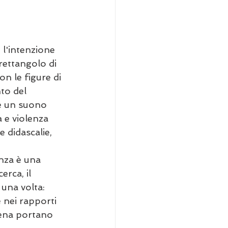
l'intenzione 
rettangolo di 
on le figure di 
to del 
è un suono 
a e violenza 
e didascalie, 
nza è una 
erca, il 
una volta: 
 nei rapporti 
cena portano 