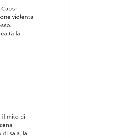
l Caos-
one violenta 
esso. 
ealtà la 
l mito di 
cena.
di sala, la 