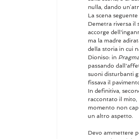
nulla, dando un’at
La scena seguente è
Demetra riversa il 
accorge dell'ingan
ma la madre adirat
della storia in cui
Dioniso: in 
Pragm
passando dall'affe
suoni disturbanti 
fissava il paviment
In definitiva, secon
raccontato il mito,
momento non capivo
un altro aspetto.
Devo ammettere per