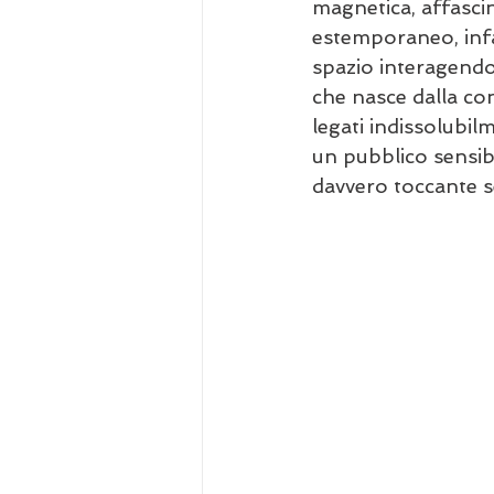
magnetica, affasci
estemporaneo, infa
spazio interagendo
che nasce dalla co
legati indissolubil
un pubblico sensib
davvero toccante se