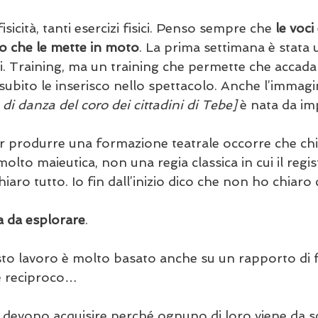
sicità, tanti esercizi fisici. Penso sempre che 
le voci
o che le mette in moto
. La prima settimana è stata
sici. Training, ma un training che permette che accad
subito le inserisco nello spettacolo. Anche l’immagi
i danza del coro dei cittadini di Tebe]
 è nata da im
r produrre una formazione teatrale occorre che chi 
lto maieutica, non una regia classica in cui il regist
hiaro tutto. Io fin dall’inizio dico che non ho chiaro
 da esplorare
.
sto lavoro è molto basato anche su un rapporto di f
roco…                                       
 devono acquisire perché ognuno di loro viene da sc