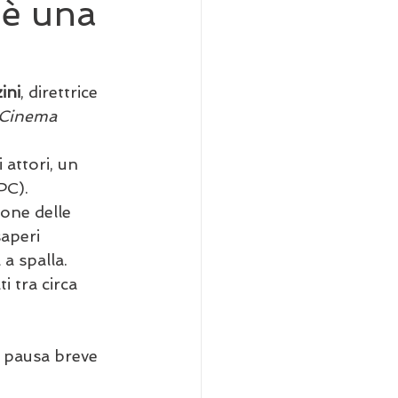
 è una
ini
, direttrice 
 Cinema 
attori, un 
PC).  
one delle 
aperi 
a spalla. 
ti tra circa 
a pausa breve 