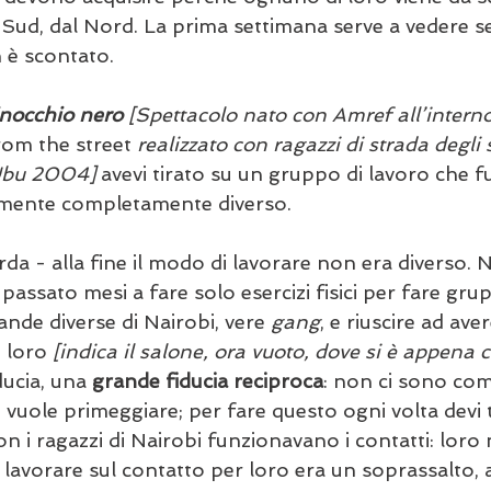
l Sud, dal Nord. La prima settimana serve a vedere se 
 è scontato.
nocchio nero
 [Spettacolo nato con Amref all’interno
rom the street
 realizzato con ragazzi di strada degli 
Ubu 2004]
 avevi tirato su un gruppo di lavoro che fu
amente completamente diverso.
rda - alla fine il modo di lavorare non era diverso. 
assato mesi a fare solo esercizi fisici per fare gru
ande diverse di Nairobi, vere 
gang
, e riuscire ad ave
 loro 
[indica il salone, ora vuoto, dove si è appena 
ducia, una 
grande fiducia reciproca
: non ci sono com
i vuole primeggiare; per fare questo ogni volta devi 
 i ragazzi di Nairobi funzionavano i contatti: loro 
 lavorare sul contatto per loro era un soprassalto, al