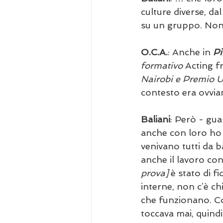
culture diverse, da
su un gruppo. Non
O.C.A.
: Anche in 
Pi
formativo 
Acting f
Nairobi e Premio 
contesto era ovvi
Baliani
: Però - gua
anche con loro ho p
venivano tutti da b
anche il lavoro con
prova]
 è stato di fi
interne, non c’è ch
che funzionano. Con
toccava mai, quindi