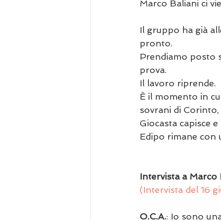
Marco Baliani ci viene
Il gruppo ha già al
pronto.
Prendiamo posto sul
prova. 
Il lavoro riprende. 
È il momento in cui
sovrani di Corinto,
Giocasta capisce e
Edipo rimane con una dom
Intervista a Marco 
(Intervista del
16 g
O.C.A.
: Io sono un