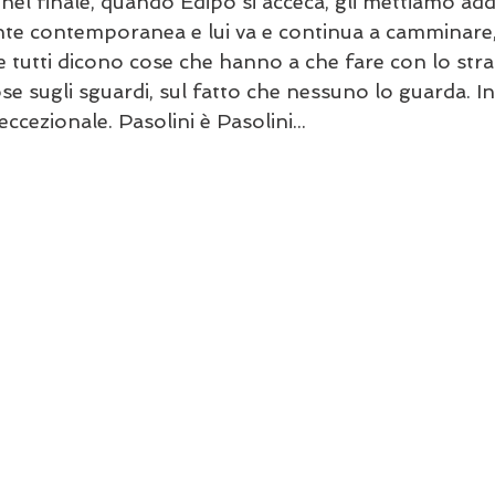
i nel finale, quando Edipo si acceca, gli mettiamo a
te contemporanea e lui va e continua a camminare, a
e tutti dicono cose che hanno a che fare con lo stran
ose sugli sguardi, sul fatto che nessuno lo guarda. 
 eccezionale. Pasolini è Pasolini...