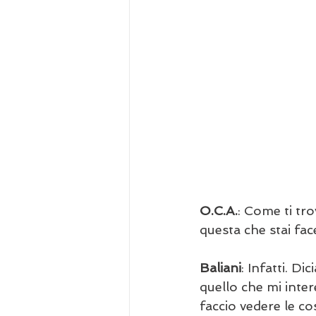
O.C.A.
: Come ti tr
questa che stai f
Baliani
: Infatti. D
quello che mi inter
faccio vedere le co