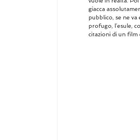
vuole in realtà. Po
giacca assolutamen
pubblico, se ne va 
profugo, l’esule, c
citazioni di un film