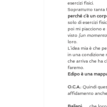
esercizi fisici. 
Soprattutto tanta fi
perché c’è un corp
solo di esercizi fi
poi mi piacciono e 
visto 
[un momento d
loro. 
L’idea mia è che pe
in una condizione mo
che arriva che ha c
faremo. 
Edipo è una mappa
O.C.A.
: Quindi que
affidamento anche recip
Baliani
: … che loro