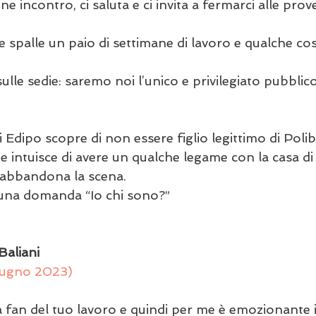
 incontro, ci saluta e ci invita a fermarci alle prove.      
le spalle un paio di settimane di lavoro e qualche co
le sedie: saremo noi l’unico e privilegiato pubblico
 Edipo scopre di non essere figlio legittimo di Poli
 e intuisce di avere un qualche legame con la casa di 
 abbandona la scena.
anda “Io chi sono?”                                               
Baliani
iugno 2023)
a fan del tuo lavoro e quindi per me è emozionante i