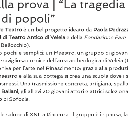
alla prova | “La tragedia
 di popoli”
e Teatro
 è un bel progetto ideato da 
Paola Pedrazz
l di Teatro Antico di Veleia
 e della 
Fondazione Fare
Bellocchio).
o pochi e semplici: un Maestro, un gruppo di giovani 
eravigliosa cornice dell’area archeologica di Veleia (
iva per l’arte nel Rinascimento: grazie alla produzi
aestro e alla sua bottega si crea una scuola dove i s
messi. Una trasmissione concreta, artigiana, spalla 
Baliani
, gli allievi 20 giovani attori e attrici seleziona
o
 di Sofocle. 
e salone di XNL a Piacenza. Il gruppo è in pausa, l