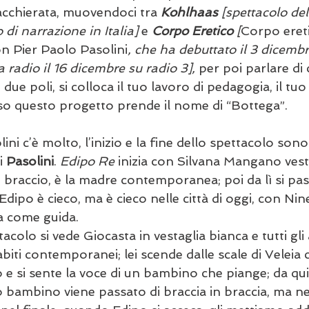
cchierata, muovendoci tra 
Kohlhaas
 [spettacolo de
o di narrazione in Italia] 
e 
Corpo Eretico
[
Corpo ereti
n Pier Paolo Pasolini
, che ha debuttato il 3 dicemb
 radio il 16 dicembre su radio 3], 
per poi parlare di
i due poli, si colloca il tuo lavoro di pedagogia, il tu
o questo progetto prende il nome di “Bottega”.
lini c’è molto, l’inizio e la fine dello spettacolo son
i 
Pasolini
.
 Edipo Re
 inizia con Silvana Mangano vesti
braccio, è la madre contemporanea; poi da lì si pas
 Edipo è cieco, ma è cieco nelle città di oggi, con Nin
 come guida. 
tacolo si vede Giocasta in vestaglia bianca e tutti gli a
abiti contemporanei; lei scende dalle scale di Veleia
e si sente la voce di un bambino che piange; da qui 
sto bambino viene passato di braccia in braccia, ma n