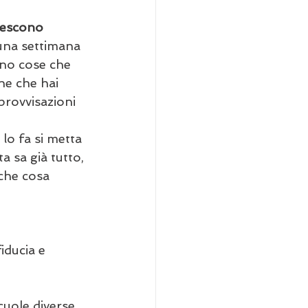
 escono 
 una settimana 
ano cose che 
ne che hai 
provvisazioni 
lo fa si metta 
a sa già tutto, 
 che cosa 
iducia e 
uole diverse, 