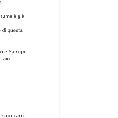
                 
stume è già 
 di questa 
bo e Merope, 
Laio. 
                   
ncontrarti. 