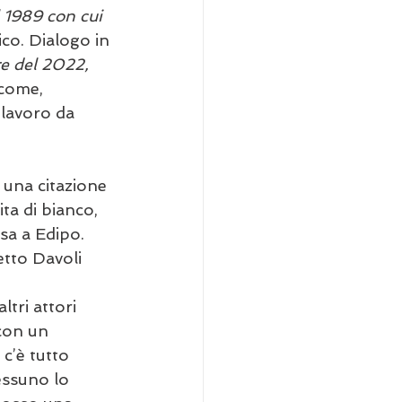
l 1989 con cui 
co. Dialogo in 
re del 2022, 
 come, 
o lavoro da 
o una citazione 
ta di bianco, 
sa a Edipo. 
etto Davoli 
ltri attori 
 con un 
c’è tutto 
essuno lo 