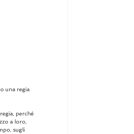
to una regia 
 regia, perché 
zo a loro, 
mpo, sugli 