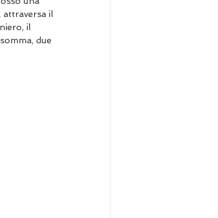
ddosso una 
ttraversa il 
iero, il 
Insomma, due 