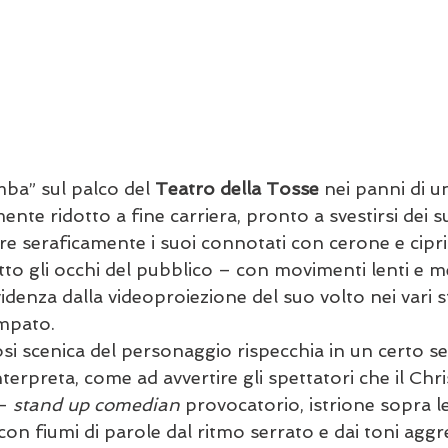
mba” sul palco del 
Teatro della Tosse
 nei panni di un
nte ridotto a fine carriera, pronto a svestirsi dei suo
re seraficamente i suoi connotati con cerone e cipri
to gli occhi del pubblico – con movimenti lenti e me
idenza dalla videoproiezione del suo volto nei vari s
mpato.
 scenica del personaggio rispecchia in un certo se
interpreta, come ad avvertire gli spettatori che il Ch
– 
stand up comedian
 provocatorio, istrione sopra l
 con fiumi di parole dal ritmo serrato e dai toni aggr