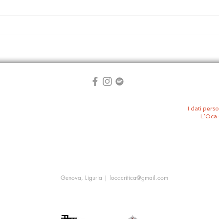
William Shakespeare – Il
Mbok
racconto d’inverno | Non si
Kins
scappa dai mostri
fest
I dati perso
L’Oca 
Genova, Liguria |
locacritica@gmail.com