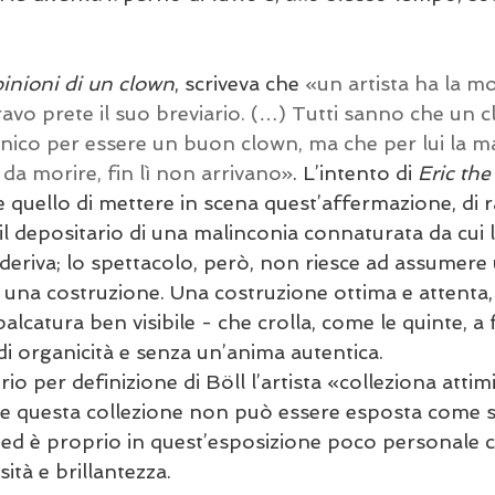
inioni di un clown
, scriveva che 
«un artista ha la m
avo prete il suo breviario. (…) Tutti sanno che un 
nico per essere un buon clown, ma che per lui la ma
da morire, fin lì non arrivano»
. L’intento di 
Eric the
 quello di mettere in scena quest’affermazione, di 
il depositario di una malinconia connaturata da cui l
ca deriva; lo spettacolo, però, non riesce ad assumer
i una costruzione. Una costruzione ottima e attenta,
alcatura ben visibile - che crolla, come le quinte, a 
di organicità e senza un’anima autentica.
o per definizione di Böll l’artista «colleziona attimi
he questa collezione non può essere esposta come 
 ed è proprio in quest’esposizione poco personale 
sità e brillantezza.