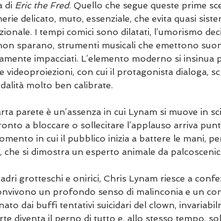
 di 
Eric the Fred
. Quello che segue queste prime sc
erie delicato, muto, essenziale, che evita quasi sis
azionale. I tempi comici sono dilatati, l’umorismo de
e non sparano, strumenti musicali che emettono suoni 
mente impacciati. L’elemento moderno si insinua 
e videoproiezioni, con cui il protagonista dialoga, sc
dalità molto ben calibrate.
rta parete è un’assenza in cui Lynam si muove in scio
onto a bloccare o sollecitare l’applauso arriva punt
mento in cui il pubblico inizia a battere le mani, p
e, che si dimostra un esperto animale da palcoscenic
adri grotteschi e onirici, Chris Lynam riesce a conf
 convivono un profondo senso di malinconia e un c
rnato dai buffi tentativi suicidari del clown, invariabi
rte diventa il perno di tutto e, allo stesso tempo, so