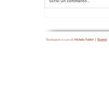
Scrivi un commento...
AU NOM DU CIEL | Il
check-point del dolore
Illustrazioni a cura di
Michela Fabbri |
Illustrini