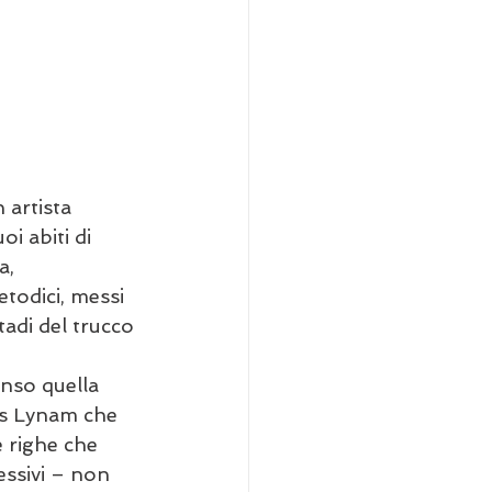
 artista 
i abiti di 
a, 
todici, messi 
tadi del trucco 
nso quella 
ris Lynam che 
e righe che 
essivi – non 