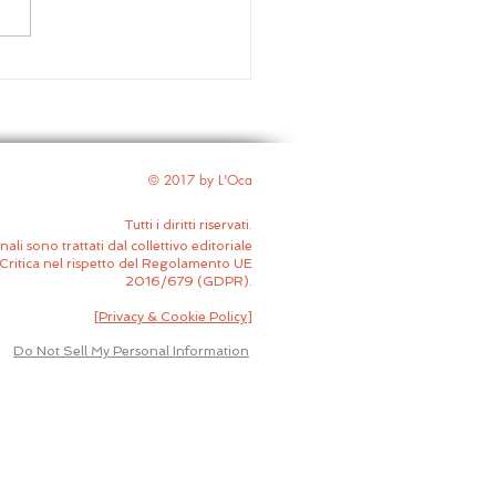
'Elengi | Le strade di
hasa attraversano il
ival Transforme
© 2017 by L'Oca
Tutti i diritti riservati.
nali sono trattati dal collettivo editoriale
Critica nel rispetto del Regolamento UE
2016/679 (GDPR).
[
Privacy & Cookie Policy
]
Do Not Sell My Personal Information