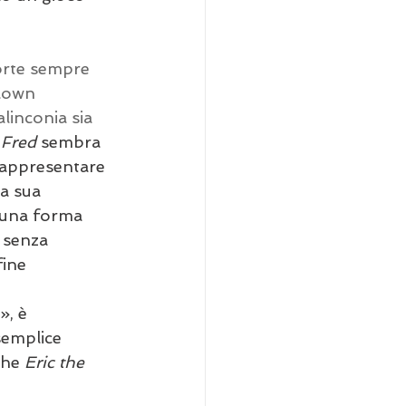
orte sempre 
clown 
linconia sia 
 Fred
 sembra 
rappresentare 
a sua 
e una forma 
 senza 
fine 
», è 
semplice 
che 
Eric the 