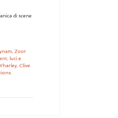
anica di scene 
Lynam, Zoot 
t, luci e 
harley, Clive 
ions.