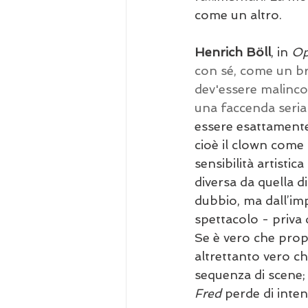
come un altro.
Henrich Böll
, in 
Op
con sé, come un br
dev'essere malinco
una faccenda seria 
essere esattamente
cioè il clown come 
sensibilità artisti
diversa da quella d
dubbio, ma dall’imp
spettacolo - priva 
Se è vero che propri
altrettanto vero c
sequenza di scene;
Fred
 perde di inten