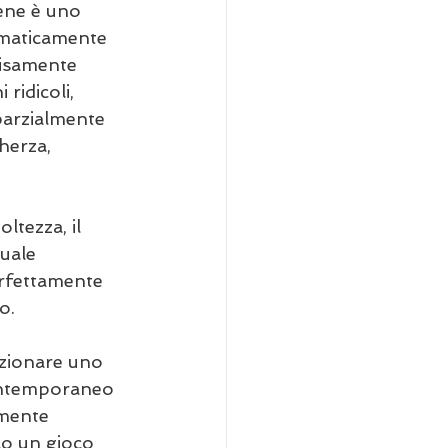
ene è uno 
tematicamente 
cisamente 
ridicoli, 
parzialmente 
herza, 
ltezza, il 
uale 
erfettamente 
o.
ezionare uno 
ontemporaneo 
lmente 
lo un gioco 