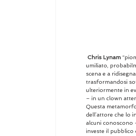
Chris Lynam
 “pio
umiliato, probabilme
scena e a ridisegna
trasformandosi sot
ulteriormente in ev
– in un clown atte
Questa metamorfosi
dell’attore che lo 
alcuni conoscono 
investe il pubblico