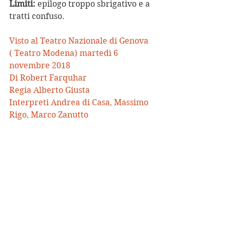
Limiti:
 epilogo troppo sbrigativo e a 
tratti confuso.
Visto al Teatro Nazionale di Genova 
( Teatro Modena) martedì 6 
novembre 2018
Di Robert Farquhar
Regia Alberto Giusta
Interpreti Andrea di Casa, Massimo 
Rigo, Marco Zanutto
Produzione Teatro Nazionale di 
Genova
#albertogiusta
#RassegnadiDrammaturgiaContemp
oranea
#teatronazionalediGenova
#andreadicasa
#massimorigo
#calcio
#partita
#arbitro
#sequestro